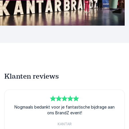
Klanten reviews
5
Nogmaals bedankt voor je fantastische bijdrage aan
van
5
ons BrandZ event!
KANTAR