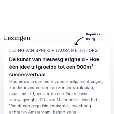
Beoordeeld
5.00
/5 gebaseerd op
1
klantbeoordelingen
Populaire
Lezingen
lezing
:
LEZING VAN SPREKER LAURA MELENHORST
De kunst van nieuwsgierigheid - Hoe
één idee uitgroeide tot een 900m²
succesverhaal
Hoe bouw je een merk zonder miljoenenbudget,
zonder investeerders en zonder strak plan,
maar mét lef, plezier en een flinke dosis
nieuwsgierigheid? Laura Melenhorst deed het.
Vanuit een piepklein keukentje, tweehoog
achter in Amsterdam, begon ze te