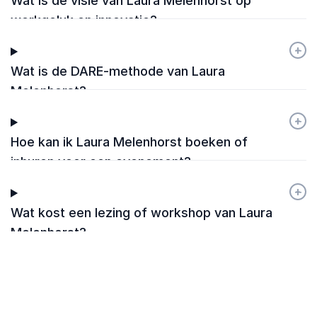
Wat is de visie van Laura Melenhorst op
werkgeluk en innovatie?
+
-
Wat is de DARE-methode van Laura
Melenhorst?
+
-
Hoe kan ik Laura Melenhorst boeken of
inhuren voor een evenement?
+
-
Wat kost een lezing of workshop van Laura
Melenhorst?