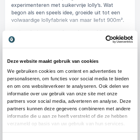
experimenteren met suikervrije lolly’s. Wat
begon als een speels idee, groeide uit tot een
volwaardige lollyfabriek van maar liefst 900m².
In deze lezing neemt Laura haar publiek mee in
een eerlijk, humorvol en inspirerend
+
Lees meer
ondernemersverhaal. Ze vertelt over de pieken,
de hilarische flaters en de onverwachte
: Laura Melenhorst De 
Vraag vrijblijvend info aan
Deze website maakt gebruik van cookies
ontdekkingen die haar reis hebben gevormd.
Juist die momenten van verwondering en
We gebruiken cookies om content en advertenties te
45 - 60 minuten
nieuwsgierigheid bleken steeds opnieuw de
personaliseren, om functies voor social media te bieden
sleutel tot vooruitgang en succes.
en om ons websiteverkeer te analyseren. Ook delen we
:
LEZING VAN SPREKER LAURA MELENHORST
informatie over uw gebruik van onze site met onze
Laura laat zien dat nieuwsgierigheid niet zomaar
partners voor social media, adverteren en analyse. Deze
Durf te spelen - Waarom plezier op de
een persoonlijke eigenschap is, maar een
partners kunnen deze gegevens combineren met andere
superkracht die ons helpt om innovatiever,
werkvloer serieuzer genomen moet
informatie die u aan ze heeft verstrekt of die ze hebben
veerkrachtiger en gelukkiger te werken en te
worden
verzameld op basis van uw gebruik van hun services.
leven. Met haar zelfontwikkelde DARE-methode
In veel organisaties wordt hard gewerkt, maar
geeft ze deelnemers een praktisch kader om
te weinig gespeeld. Toch is juist spel een bron