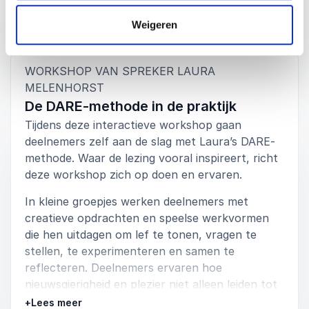
Weigeren
Inspirerende verhalen die laten zien dat
Vorige
Workshops
Volgende
spelen ook in serieuze omgevingen kan
Afspelen
Praktische tips om spel en plezier
WORKSHOP VAN SPREKER LAURA
structureel een plek te geven in werk en
:
MELENHORST
teams
De DARE-methode in de praktijk
Tijdens deze interactieve workshop gaan
deelnemers zelf aan de slag met Laura’s DARE-
methode. Waar de lezing vooral inspireert, richt
deze workshop zich op doen en ervaren.
In kleine groepjes werken deelnemers met
creatieve opdrachten en speelse werkvormen
die hen uitdagen om lef te tonen, vragen te
stellen, te experimenteren en samen te
reflecteren. Deelnemers ervaren hoe
nieuwsgierigheid en plezier niet alleen leiden tot
nieuwe ideeën, maar ook tot meer energie en
+
Lees meer