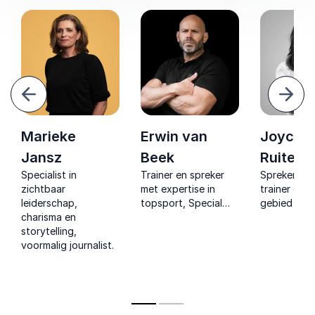
Vorige
Volg
Marieke
Erwin van
Joyce d
Jansz
Beek
Ruiter
Specialist in
Trainer en spreker
Spreker, au
zichtbaar
met expertise in
trainer op h
leiderschap,
topsport, Special
gebied van
charisma en
Forces en high
veerkracht 
storytelling,
performance teams.
inclusie die
voormalig journalist.
Inspireert, motiveert
organisaties
en transformeert.
sterker te 
door veran
bewust te 