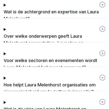
+
-
Wat is de achtergrond en expertise van Laura
Melenhorst?
+
-
Over welke onderwerpen geeft Laura
Melenhorst presentaties, keynotes en
workshops?
+
-
Voor welke sectoren en evenementen wordt
Laura Melenhorst het meest gevraagd?
+
-
Hoe helpt Laura Melenhorst organisaties om
nieuwsgierigheid om te zetten in innovatie?
+
-