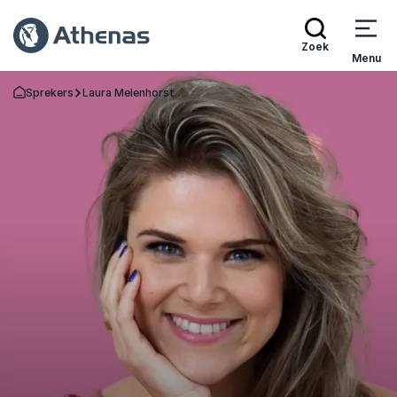
Zoek
Menu
Sprekers
Laura Melenhorst
Terug naar de startpagina