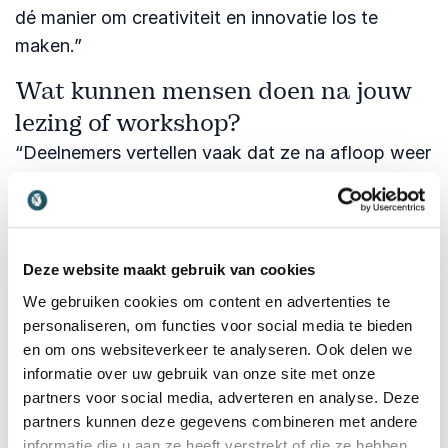
dé manier om creativiteit en innovatie los te
maken.”
Wat kunnen mensen doen na jouw
lezing of workshop?
“Deelnemers vertellen vaak dat ze na afloop weer
durven spelen met ideeën. Ze voelen dat ze
nieuwsgierigheid mogen inzetten als kracht in hun
werk. Sommigen nemen zich voor om weer vaker
‘waarom?’ te vragen, anderen bouwen speelse
Deze website maakt gebruik van cookies
momenten in hun teamoverleggen. Het zijn kleine
We gebruiken cookies om content en advertenties te
stappen, maar ze maken een groot verschil. Ze
personaliseren, om functies voor social media te bieden
brengen energie, plezier en innovatie terug in
en om ons websiteverkeer te analyseren. Ook delen we
informatie over uw gebruik van onze site met onze
organisaties.”
partners voor social media, adverteren en analyse. Deze
Boek Laura Melenhorst bij Athenas
partners kunnen deze gegevens combineren met andere
informatie die u aan ze heeft verstrekt of die ze hebben