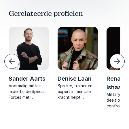
Gerelateerde profielen
Vorige
Volg
Sander Aarts
Denise Laan
Renaldo
Voormalig militair
Spreker, trainer en
Ishaak
leider bij de Special
expert in mentale
Military tea
Forces met
kracht helpt
deelt openli
ongekende expertise
organisaties met
confronter
in leiderschap
praktische inzichten
verhalen ov
mentale kracht en
voor energiebeheer,
en PTSS vo
topprestaties in de
veerkracht en
meer effect
meest extreme
leiderschap onder
teamwork.