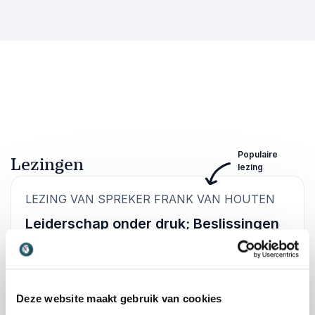
Populaire
Lezingen
lezing
:
LEZING VAN SPREKER FRANK VAN HOUTEN
Leiderschap onder druk; Beslissingen
nemen als een piloot
In de luchtvaart zijn fouten geen optie.
Besluitvorming onder hoge druk is een
vaardigheid die het verschil maakt tussen succes
Deze website maakt gebruik van cookies
en falen, niet alleen in de cockpit, maar ook in