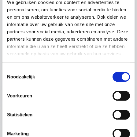
We gebruiken cookies om content en advertenties te
het bedrijfsleven. In deze keynote laat Frank
personaliseren, om functies voor social media te bieden
van Houten zien hoe piloten omgaan met
en om ons websiteverkeer te analyseren. Ook delen we
onvoorziene situaties en hoe leiders binnen
informatie over uw gebruik van onze site met onze
organisaties deze principes kunnen toepassen.
partners voor social media, adverteren en analyse. Deze
Hij deelt inzichten over effectieve communicatie,
partners kunnen deze gegevens combineren met andere
snel schakelen en de kunst van het behouden
informatie die u aan ze heeft verstrekt of die ze hebben
van controle, zelfs in turbulente
verzameld op basis van uw gebruik van hun services.
+
Lees meer
omstandigheden. Een inspirerende en
praktijkgerichte lezing voor leiders en teams die
Toestemmingsselectie
willen leren navigeren door onzekerheid met
: Frank van Houten Leid
Vraag vrijblijvend info aan
Noodzakelijk
vertrouwen en precisie.
45 - 60 minuten
Belangrijke inzichten:
Voorkeuren
✅ Snel en doordacht beslissingen nemen onder
:
druk
LEZING VAN SPREKER FRANK VAN HOUTEN
✅ Effectieve communicatie en samenwerking
Statistieken
Teamwork op topsnelheid; Lessen uit
binnen teams
de cockpit
✅ Hoe voorbereiding en training zorgen voor
Marketing
Vliegen is teamwork. In de cockpit is iedereen
wendbaarheid in crisissituaties