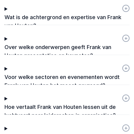
+
-
Wat is de achtergrond en expertise van Frank
van Houten?
+
-
Over welke onderwerpen geeft Frank van
Houten presentaties en keynotes?
+
-
Voor welke sectoren en evenementen wordt
Frank van Houten het meest gevraagd?
+
-
Hoe vertaalt Frank van Houten lessen uit de
luchtvaart naar leiderschap in organisaties?
+
-