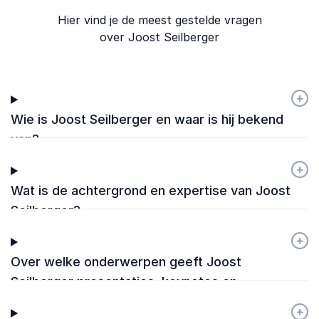
Hier vind je de meest gestelde vragen
over Joost Seilberger
+
-
Wie is Joost Seilberger en waar is hij bekend
van?
+
-
Wat is de achtergrond en expertise van Joost
Seilberger?
+
-
Over welke onderwerpen geeft Joost
Seilberger presentaties, keynotes en
workshops?
+
-