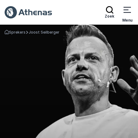
Zoek
Menu
Sprekers
Joost Seilberger
Terug naar de startpagina