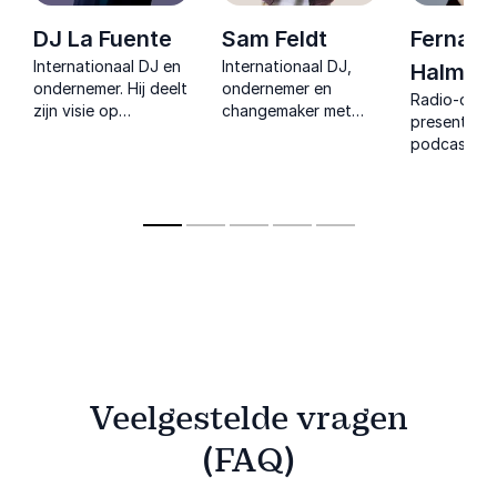
DJ La Fuente
Sam Feldt
Fernan
Internationaal DJ en
Internationaal DJ,
Halman
ondernemer. Hij deelt
ondernemer en
Radio-dj,
zijn visie op
changemaker met
presentator
branding,
visie op duurzaam
podcasthost
ondernemerschap en
succes laat zien hoe
brengt ener
succes in de
creativiteit en
inspiratie e
muziekindustrie en
duurzaamheid leidt
inzichten di
daarbuiten.
tot impact en groei.
publiek mot
om met posi
hun doelen 
jagen.
Veelgestelde vragen
(FAQ)