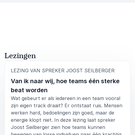
spreker die inhoud, beleving en emotie op een
natuurlijke manier samenbrengt. Zijn verhaal sluit aan
bij organisaties die samenwerking willen verdiepen,
teams willen versterken en mensen bewuster willen
laten omgaan met druk en verantwoordelijkheid. Door
muziek als basis te gebruiken, maakt hij verandering
tastbaar en toegankelijk voor een breed publiek.
Lezingen
Boek spreker Joost Seilberger voor jouw event en
geef deelnemers een ervaring die raakt, verbindt en in
:
LEZING VAN SPREKER JOOST SEILBERGER
beweging zet. Neem vrijblijvend contact op voor meer
informatie of om meteen een boeking te maken.
Van ik naar wij, hoe teams één sterke
beat worden
Wat gebeurt er als iedereen in een team vooral
zijn eigen track draait? Er ontstaat ruis. Mensen
werken hard, bedoelingen zijn goed, maar de
energie klopt niet. In deze lezing laat spreker
Joost Seilberger zien hoe teams kunnen
bewegen van losse individuen naar één krachtig