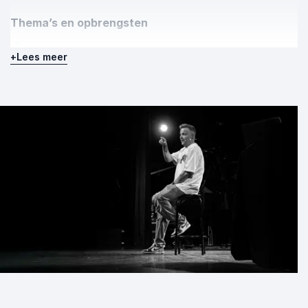
Thema’s en opbrengsten
Van ik naar wij en van losse individuen naar een
+
Lees meer
sterker team
Beter omgaan met druk, verwachtingen en
tegenslag
Meer aandacht voor mentale gezondheid en
psychologische veiligheid
Praktische inzichten in leiderschap, luisteren en
verantwoordelijkheid
Spreker Joost Seilberger inhuren
voor energie en teamkracht
Joost Seilberger boeken betekent kiezen voor een