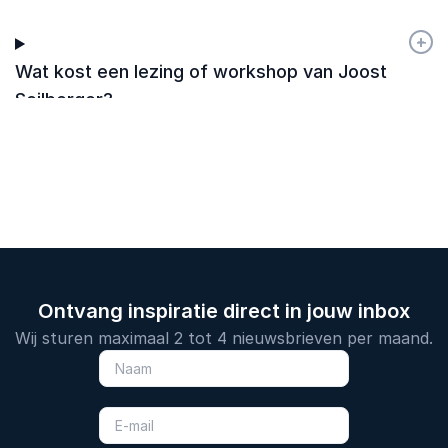
+
-
Wat kost een lezing of workshop van Joost
Seilberger?
Ontvang inspiratie direct in jouw inbox
Wij sturen maximaal 2 tot 4 nieuwsbrieven per maand.