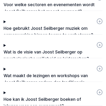
Voor welke sectoren en evenementen wordt
Joost Seilberger het meest gevraagd?
+
-
Hoe gebruikt Joost Seilberger muziek om
samenwerking binnen teams te verbeteren?
+
-
Wat is de visie van Joost Seilberger op
psychologische veiligheid en leiderschap?
+
-
Wat maakt de lezingen en workshops van
Joost Seilberger anders dan traditionele
teamtrainingen?
+
-
Hoe kan ik Joost Seilberger boeken of
inhuren voor een evenement?