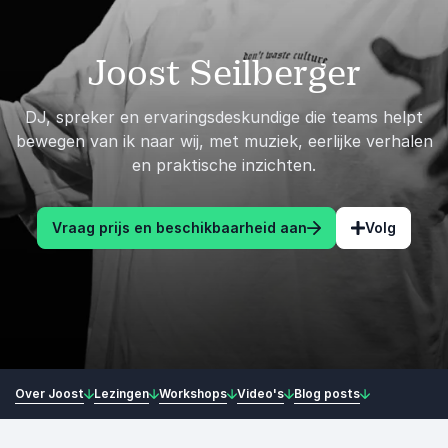
Joost Seilberger
DJ, spreker en ervaringsdeskundige die teams helpt
bewegen van ik naar wij, met muziek, eerlijke verhalen
en praktische inzichten.
Vraag prijs en beschikbaarheid aan
Volg
Over Joost
Lezingen
Workshops
Video's
Blog posts