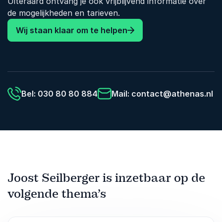
Uiteraard ontvang je ook vrijblijvend informatie over
Joost Seilberger maakt teamdynamiek tastbaar
de mogelijkheden en tarieven.
door muziek te gebruiken als spiegel. Daardoor
wordt snel duidelijk dat verschil geen ruis hoeft
Wij staan klaar om te helpen
te veroorzaken, maar juist kan zorgen voor
diepte, beweging en kracht. Deelnemers ervaren
hoe een sterke mix ontstaat wanneer mensen
durven luisteren, schakelen en elkaars
kwaliteiten bewust inzetten.
Bel: 030 80 80 884
Mail:
contact@athenas.nl
Boek deze masterclass voor een inspirerende
sessie die teams helpt om verschillen beter te
benutten, samenwerking te verdiepen en samen
een krachtiger geluid te laten horen.
Joost Seilberger is inzetbaar op de
volgende thema’s