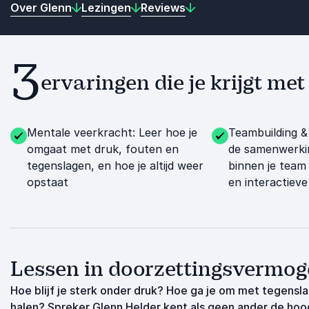
Over Glenn
Lezingen
Reviews
3
ervaringen die je krijgt me
Mentale veerkracht: Leer hoe je
Teambuilding &
omgaat met druk, fouten en
de samenwerki
tegenslagen, en hoe je altijd weer
binnen je team
opstaat
en interactiev
Lessen in doorzettingsvermog
Hoe blijf je sterk onder druk? Hoe ga je om met tegensla
halen? Spreker Glenn Helder kent als geen ander de hoo