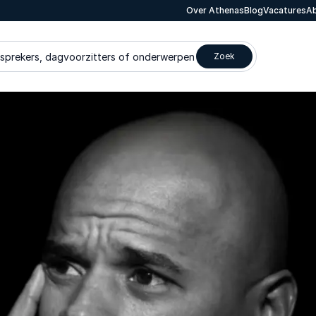
Over Athenas
Blog
Vacatures
Ab
 sprekers, dagvoorzitters of onderwerpen
Zoek