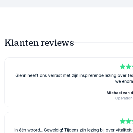
Klanten reviews
5
Glenn heeft ons verrast met zijn inspirerende lezing over t
van
5
we enorm
Michael van 
Operatione
5
In één woord... Geweldig! Tijdens zijn lezing bij over vitalitei
van
5