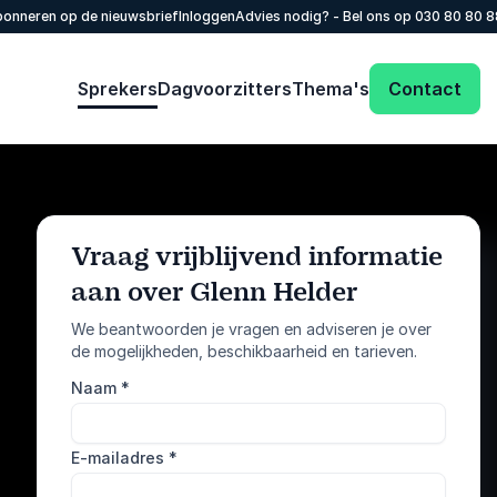
onneren op de nieuwsbrief
Inloggen
Advies nodig? - Bel ons op
030 80 80 
Sprekers
Dagvoorzitters
Thema's
Contact
Vraag vrijblijvend informatie
aan over Glenn Helder
: @Model.Profile
Vraag informatie aan
We beantwoorden je vragen en adviseren je over
de mogelijkheden, beschikbaarheid en tarieven.
Bel ons
Naam
*
030 80 80 884
E-mailadres
*