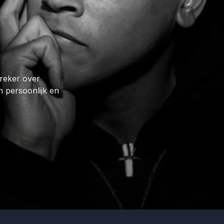
preker over
n persoonlijk en