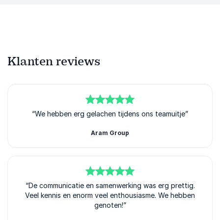
Klanten reviews
5
van
“We hebben erg gelachen tijdens ons teamuitje”
5
Aram Group
5
“De communicatie en samenwerking was erg prettig.
van
5
Veel kennis en enorm veel enthousiasme. We hebben
genoten!”