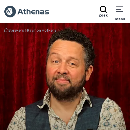
Zoek
Menu
Sprekers
Raymon Hofkens
Terug naar de startpagina