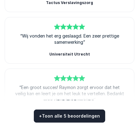
Tactus Verslavingszorg
5
van
“Wij vonden het erg geslaagd. Een zeer prettige
5
samenwerking”
Universiteit Utrecht
5
van
“Een groot succes! Raymon zorgt ervoor dat het
5
veilig kan en leert je om het leuk te vertellen. Bedankt
voor deze leuke middag!”
Politie Nederland
+
Toon alle 5 beoordelingen
Beoordeeld
5.00
/5 gebaseerd op
5
klantbeoordelingen