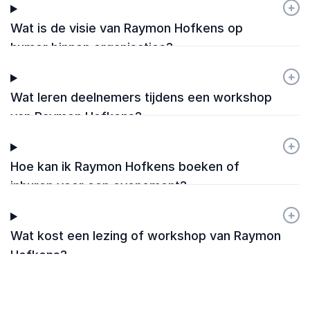
+
-
Wat is de visie van Raymon Hofkens op
humor binnen organisaties?
+
-
Wat leren deelnemers tijdens een workshop
van Raymon Hofkens?
+
-
Hoe kan ik Raymon Hofkens boeken of
inhuren voor een evenement?
+
-
Wat kost een lezing of workshop van Raymon
Hofkens?