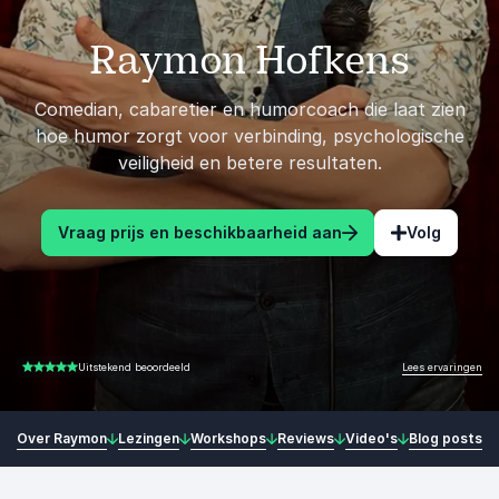
Raymon Hofkens
Comedian, cabaretier en humorcoach die laat zien
hoe humor zorgt voor verbinding, psychologische
veiligheid en betere resultaten.
Vraag prijs en beschikbaarheid aan
Volg
Lees ervaringen
Uitstekend beoordeeld
5.00 van 5
Over Raymon
Lezingen
Workshops
Reviews
Video's
Blog posts