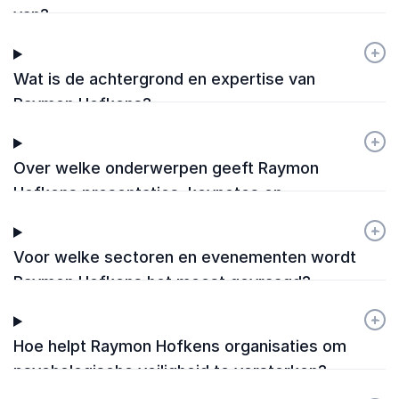
van?
+
-
Wat is de achtergrond en expertise van
Raymon Hofkens?
+
-
Over welke onderwerpen geeft Raymon
Hofkens presentaties, keynotes en
workshops?
+
-
Voor welke sectoren en evenementen wordt
Raymon Hofkens het meest gevraagd?
+
-
Hoe helpt Raymon Hofkens organisaties om
psychologische veiligheid te versterken?