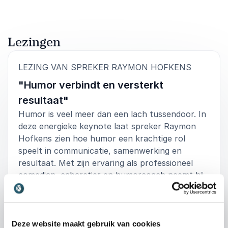
5
van
“Wat een leuke en inspirerende middag. Ik vond het
5
heel waardevol!”
Lezingen
Marianne Timmer
:
LEZING VAN SPREKER RAYMON HOFKENS
"Humor verbindt en versterkt
resultaat"
Humor is veel meer dan een lach tussendoor. In
deze energieke keynote laat spreker Raymon
Hofkens zien hoe humor een krachtige rol
speelt in communicatie, samenwerking en
resultaat. Met zijn ervaring als professioneel
comedian, cabaretier en humorcoach neemt hij
het publiek mee in de vraag waarom sommige
teams makkelijker contact maken, sneller
ontspannen en beter samenwerken dan andere
teams.
Deze website maakt gebruik van cookies