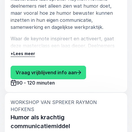
deelnemers niet alleen zien wat humor doet,
maar vooral hoe ze humor bewuster kunnen
inzetten in hun eigen communicatie,
samenwerking en dagelijkse werkpraktijk.
Waar de keynote inspireert en activeert, gaat
deze masterclass een laag dieper. Deelnemers
onderzoeken hoe humor werkt, waarom timing
+
Lees meer
en veiligheid zo belangrijk zijn en hoe kleine
momenten van luchtigheid kunnen zorgen voor
: Raymon Hofkens Humor
Vraag vrijblijvend info aan
meer vertrouwen, openheid en verbinding.
Raymon combineert zijn ervaring als
90 - 120 minuten
professioneel comedian, cabaretier en
humorcoach met praktische oefeningen,
herkenbare voorbeelden en veel interactie.
WORKSHOP VAN SPREKER RAYMON
:
HOFKENS
De masterclass is geen workshop waarin
Humor als krachtig
deelnemers geforceerd grappig moeten zijn. Het
communicatiemiddel
draait juist om het begrijpen van humor als