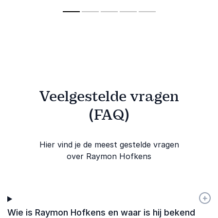
communicatie en
bevordert, zelfs in
geeft.
impact.
lastige situaties.
Veelgestelde vragen
(FAQ)
Hier vind je de meest gestelde vragen
over Raymon Hofkens
+
-
Wie is Raymon Hofkens en waar is hij bekend