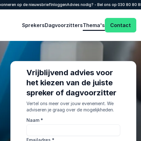
onneren op de nieuwsbrief
Inloggen
Advies nodig? - Bel ons op
030 80 80 
Sprekers
Dagvoorzitters
Thema's
Contact
Vrijblijvend advies voor
het kiezen van de juiste
spreker of dagvoorzitter
Vertel ons meer over jouw evenement. We
adviseren je graag over de mogelijkheden.
Naam
*
Emailadres
*