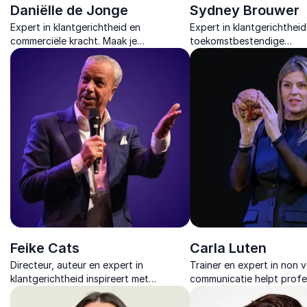
Daniëlle de Jonge
Sydney Brouwer
Expert in klantgerichtheid en
Expert in klantgerichtheid
commerciële kracht. Maak je
toekomstbestendige
organisatie onweerstaanbaar
organisatiecultuur. Hij hel
aantrekkelijk.
organisaties klantgerichte
wendbaarder te worden.
Feike Cats
Carla Luten
Directeur, auteur en expert in
Trainer en expert in non 
klantgerichtheid inspireert met
communicatie helpt profe
praktische inzichten over
gedrag en signalen beter 
enthousiasme, werkplezier en service
voor meer impact en ster