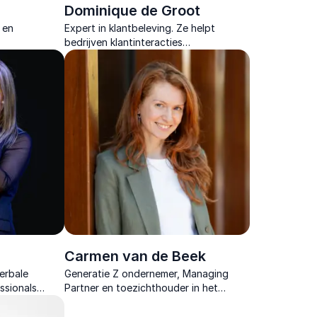
Dominique de Groot
 en
Expert in klantbeleving. Ze helpt
bedrijven klantinteracties
pt
transformeren in onvergetelijke
r en
ervaringen die zorgen voor loyaliteit en
commerciële groei.
Carmen van de Beek
verbale
Generatie Z ondernemer, Managing
ssionals
Partner en toezichthouder in het
begrijpen
onderwijs, verbindt generaties met
kere
praktijkervaring en strategische