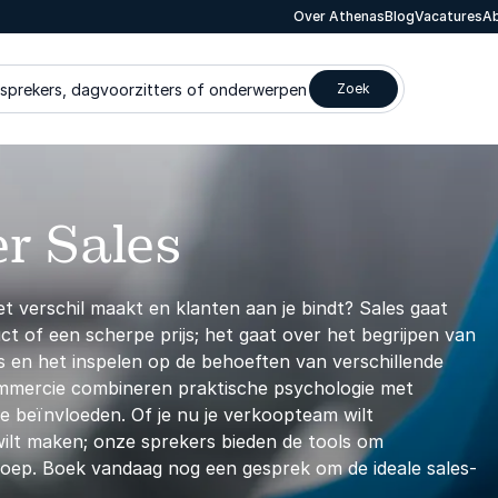
Over Athenas
Blog
Vacatures
Ab
 sprekers, dagvoorzitters of onderwerpen
Zoek
er Sales
et verschil maakt en klanten aan je bindt? Sales gaat
t of een scherpe prijs; het gaat over het begrijpen van
s en het inspelen op de behoeften van verschillende
ommercie combineren praktische psychologie met
 beïnvloeden. Of je nu je verkoopteam wilt
 wilt maken; onze sprekers bieden de tools om
roep. Boek vandaag nog een gesprek om de ideale sales-