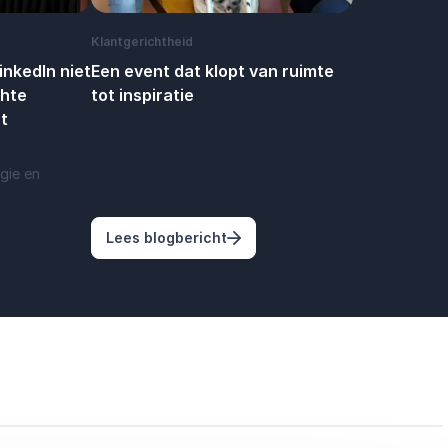
Klantgerichtheid
nkedIn niet
Een event dat klopt van ruimte
chte
tot inspiratie
t
gie en
I? Dit is waarom agentic branding nú belangrijk is
arom applaus op LinkedIn niet genoeg is – en wat echte aandac
: Een event dat klopt van ruimte
Lees blogbericht