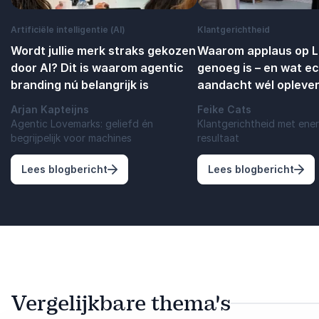
Artificiële intelligentie (AI)
Klantgerichtheid
Wordt jullie merk straks gekozen
Waarom applaus op Li
door AI? Dit is waarom agentic
genoeg is – en wat e
branding nú belangrijk is
aandacht wél oplever
Arjan Kapteijns
Feike Cats
Agentic Lovemarks: geliefd én
Klantgerichtheid met ener
begrijpelijk voor machines
resultaat
: Wordt jullie merk straks gekozen door A
: Wa
Lees blogbericht
Lees blogbericht
Vergelijkbare thema's