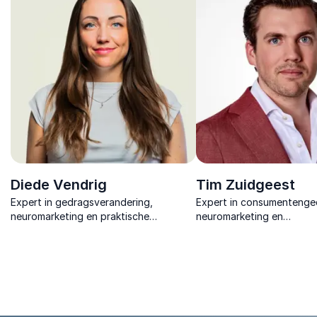
die direct tot actie leiden.
verbinding
Diede Vendrig
Tim Zuidgeest
Expert in gedragsverandering,
Expert in consumentenge
neuromarketing en praktische
neuromarketing en
psychologie. Ze brengt
conversieoptimalisatie. Hi
gedragswetenschap tot leven, van
je het onbewuste brein va
beleid tot commercie.
raakt.