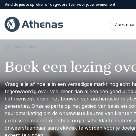
Vind de juiste spreker of dagvoorzitter voor jouw evenement
Zoek naar
Themas
Sales
Terug naar de startpagina
Boek een lezing ov
Vraag je je af hoe je in een verzadigde markt nog echt h
tegenwoordig over veel meer dan alleen een goed produc
het menselijk brein, het bouwen van authentieke relatie
generaties. Onze experts op het gebied van sales en c
neuromarketing om de onbewuste keuzes van klanten te
professionaliseren of je hele organisatie klantgerichter
onweerstaanbaar aantrekkelijk te worden voor je doelg
expert te vinden.