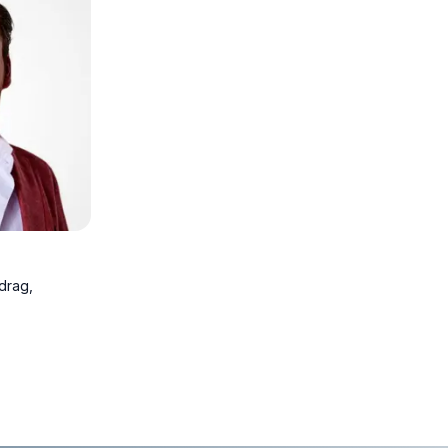
scherpte.
drag,
j onthult hoe
n je klant