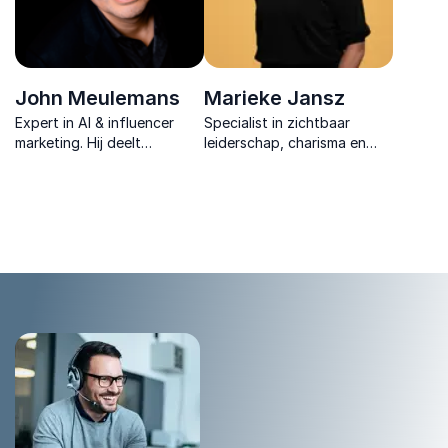
John Meulemans
Marieke Jansz
Expert in AI & influencer
Specialist in zichtbaar
marketing. Hij deelt
leiderschap, charisma en
strategische inzichten en
storytelling, voormalig
direct toepasbare trends
journalist.
voor merken en bedrijven.