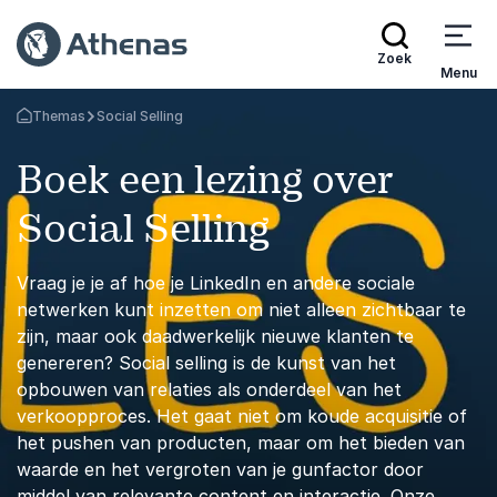
Zoek
Menu
Themas
Social Selling
Terug naar de startpagina
Boek een lezing over
Social Selling
Vraag je je af hoe je LinkedIn en andere sociale
netwerken kunt inzetten om niet alleen zichtbaar te
zijn, maar ook daadwerkelijk nieuwe klanten te
genereren? Social selling is de kunst van het
opbouwen van relaties als onderdeel van het
verkoopproces. Het gaat niet om koude acquisitie of
het pushen van producten, maar om het bieden van
waarde en het vergroten van je gunfactor door
middel van relevante content en interactie. Onze