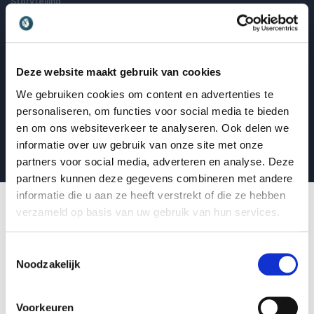
Storytelling
Van expert naar boegbeeld: zo krijg je ze mee
Marieke Jansz
Spreker over zichtbaar leiderschap, storytelling en charisma
Deze website maakt gebruik van cookies
: Van expert naar boegbeeld: zo krijg je 
Lees blogbericht
We gebruiken cookies om content en advertenties te
personaliseren, om functies voor social media te bieden
en om ons websiteverkeer te analyseren. Ook delen we
Lees alle blogberichten
informatie over uw gebruik van onze site met onze
partners voor social media, adverteren en analyse. Deze
partners kunnen deze gegevens combineren met andere
informatie die u aan ze heeft verstrekt of die ze hebben
verzameld op basis van uw gebruik van hun services.
Toestemmingsselectie
Wat is Social Selling en
Noodzakelijk
waarom is het relevant?
Voorkeuren