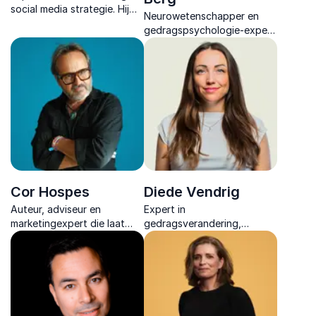
social media strategie. Hij
Neurowetenschapper en
onthult de strategie achter
gedragspsychologie-expert
virale video’s en hoe je
die inzichten vertaalt naar
video slim inzet voor
direct toepasbare
maximale impact.
strategieën voor
leiderschap, marketing en
efficiëntie.
Cor Hospes
Diede Vendrig
Auteur, adviseur en
Expert in
marketingexpert die laat
gedragsverandering,
zien hoe menselijke verhalen
neuromarketing en
richting geven aan merken
praktische psychologie. Ze
en leiderschap in tijden van
brengt gedragswetenschap
AI en technologische
tot leven, van beleid tot
verandering.
commercie.