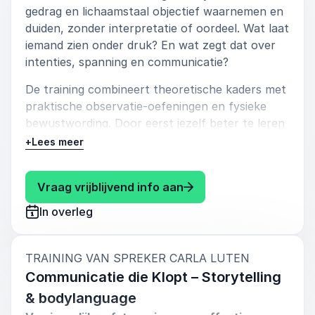
gedrag en lichaamstaal objectief waarnemen en
duiden, zonder interpretatie of oordeel. Wat laat
iemand zien onder druk? En wat zegt dat over
intenties, spanning en communicatie?
De training combineert theoretische kaders met
praktische observatie-oefeningen en fysieke
bewustwording. Door eerst jezelf beter te leren
lezen, vergroot je je effectiviteit in contact met
+
Lees meer
anderen.
Deze training is geschikt voor leiders,
: Carla Luten “Wat vert
Vraag vrijblijvend info aan
professionals en teams die hun communicatie
In overleg
willen verdiepen, scherper willen waarnemen en
meer impact willen maken in samenwerking en
besluitvorming.
:
TRAINING VAN SPREKER CARLA LUTEN
Communicatie die Klopt – Storytelling
Je krijgt een nieuwe kijk op anderen en jezelf.
Met deze training in de innovatieve en op
& bodylanguage
actueel wetenschappelijk onderzoek