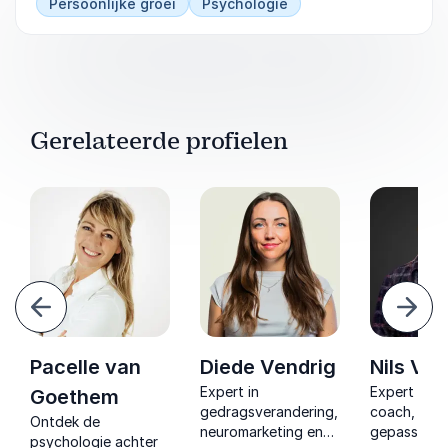
Persoonlijke groei
Psychologie
Gerelateerde profielen
Vorige
Volg
Pacelle van
Diede Vendrig
Nils Ve
Expert in
Expert non
Goethem
gedragsverandering,
coach, acte
r
Ontdek de
neuromarketing en
gepassione
psychologie achter