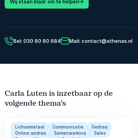
verdieping van de klantrelatie en persoonlijke
Wij staan klaar om te helpen
effectiviteit.
Bel: 030 80 80 884
Mail:
contact@athenas.nl
Carla Luten is inzetbaar op de
volgende thema’s
Lichaamstaal
Communicatie
Gedrag
Online gedrag
Samenwerking
Sales