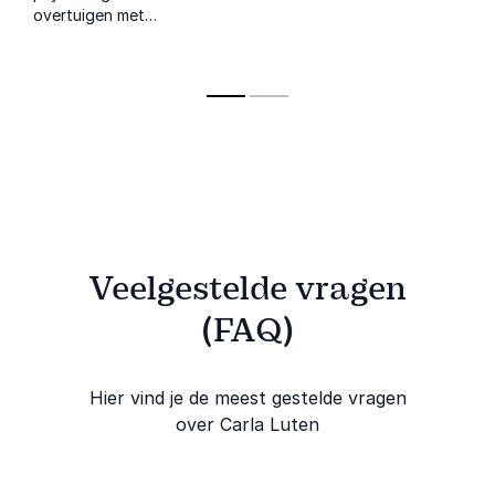
praktische
trainer voo
-
overtuigen met
psychologie. Ze
en gezinne
logica en charisma,
brengt
focus op g
direct toepasbaar en
gedragswetenschap
de daaropv
bewezen effectief.
tot leven, van beleid
kansen op 
tot commercie.
arbeidsmark
Veelgestelde vragen
(FAQ)
Hier vind je de meest gestelde vragen
over Carla Luten