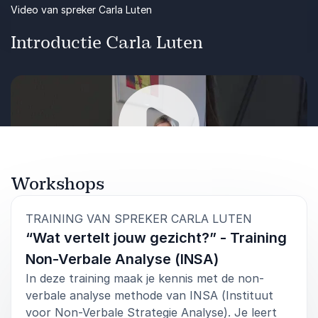
stil. Weet dat er een techniek bestaat die jou
te passen in je team of organisatie
Video van spreker Carla Luten
kan helpen succesvoller te worden in
Ook beschikbaar als langere training,
gesprekken.
Introductie Carla Luten
masterclass of workshop.
In deze lezing ‘Communiceren kun je leren’ krijg
je inzicht in hoe je de signalen van anderen kunt
lezen en interpreteren, zodat je zelfverzekerder
kunt reageren en jouw boodschap effectiever
overkomt. Dit levert direct betere relaties,
vergaderingen en presentaties op.
Vorige
Dit is de lezing voor iedereen die zijn
Volgende
communicatievaardigheden wil aanscherpen en
Workshops
Afspelen
met direct resultaat.
Ook beschikbaar als langere training,
:
TRAINING VAN SPREKER CARLA LUTEN
masterclass of workshop.
“Wat vertelt jouw gezicht?” - Training
Non-Verbale Analyse (INSA)
In deze training maak je kennis met de non-
verbale analyse methode van INSA (Instituut
voor Non-Verbale Strategie Analyse). Je leert