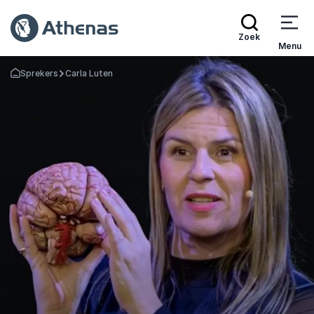
Zoek
Menu
Sprekers
Carla Luten
Terug naar de startpagina