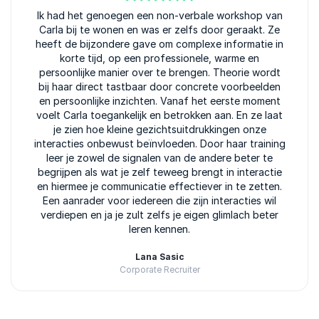
5
Ik had het genoegen een non-verbale workshop van
van
5
Carla bij te wonen en was er zelfs door geraakt. Ze
heeft de bijzondere gave om complexe informatie in
korte tijd, op een professionele, warme en
persoonlijke manier over te brengen. Theorie wordt
bij haar direct tastbaar door concrete voorbeelden
en persoonlijke inzichten. Vanaf het eerste moment
voelt Carla toegankelijk en betrokken aan. En ze laat
je zien hoe kleine gezichtsuitdrukkingen onze
interacties onbewust beïnvloeden. Door haar training
leer je zowel de signalen van de andere beter te
begrijpen als wat je zelf teweeg brengt in interactie
en hiermee je communicatie effectiever in te zetten.
Een aanrader voor iedereen die zijn interacties wil
verdiepen en ja je zult zelfs je eigen glimlach beter
leren kennen.
Lana Sasic
Corporate Recruiter
Beoordeeld
5.00
/5 gebaseerd op
3
klantbeoordelingen