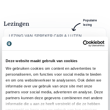
Populaire
Lezingen
lezing
:
LEZING VAN SPREKER CARLA LUTEN
Wat vertelt jouw gezicht, zonder iets
te zeggen
Wat je zegt is belangrijk maar het is juist
Deze website maakt gebruik van cookies
interessant wat er niet wordt gezegd. Hier zit de
We gebruiken cookies om content en advertenties te
impact en zijn we ons vaak te weinig van
personaliseren, om functies voor social media te bieden
bewust. Ontdek hoe lichaamstaal,
en om ons websiteverkeer te analyseren. Ook delen we
gezichtsuitdrukkingen en subtiele gedragingen
informatie over uw gebruik van onze site met onze
de sleutel vormen tot effectievere
partners voor social media, adverteren en analyse. Deze
communicatie en meer verbinding.
partners kunnen deze gegevens combineren met andere
Vandaag de dag verwerken onze hersenen per
informatie die u aan ze heeft verstrekt of die ze hebben
dag gemiddeld honderdtwintigduizend prikkels
verzameld op basis van uw gebruik van hun services.