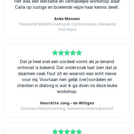
Het was een leerzame en vermakelijke workshop waar
Carla op rustige en boeiende wijze haar kennis deelt.
Anke Mensen
Teamleider Bedrijfsvoering en Communicatie, Gemeente
Olst-Wijhe
5
van
Dat je heel snel een oordeel vormt als je iemand
5
ontmoet is bekend. Dat onderzoek laat zien dat je
daarmee vaak fout zit en waarom was echt nieuw
voor mij. Voortaan niet gelijk (ver)oordelen en
checken in dialoog is wat ik ga doen na deze leuke
workshop.
Henriëtte Jong – de Willigen
Directeur Bedrijfsvorming, Gemeente Steenwijkerland