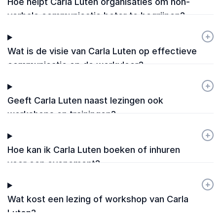
Hoe helpt Carla Luten organisaties om non-
verbale communicatie beter te begrijpen?
+
-
Wat is de visie van Carla Luten op effectieve
communicatie op de werkvloer?
+
-
Geeft Carla Luten naast lezingen ook
workshops en trainingen?
+
-
Hoe kan ik Carla Luten boeken of inhuren
voor een evenement?
+
-
Wat kost een lezing of workshop van Carla
Luten?