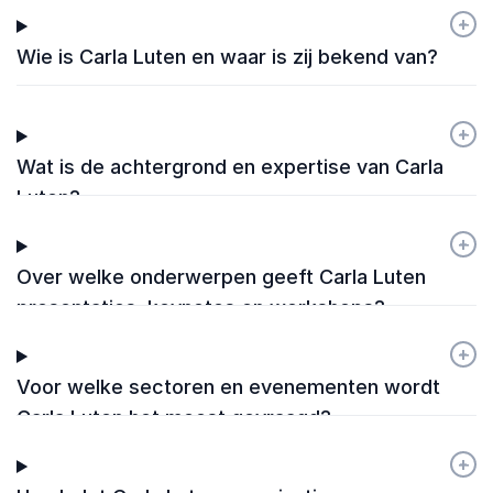
+
-
Wie is Carla Luten en waar is zij bekend van?
+
-
Wat is de achtergrond en expertise van Carla
Luten?
+
-
Over welke onderwerpen geeft Carla Luten
presentaties, keynotes en workshops?
+
-
Voor welke sectoren en evenementen wordt
Carla Luten het meest gevraagd?
+
-