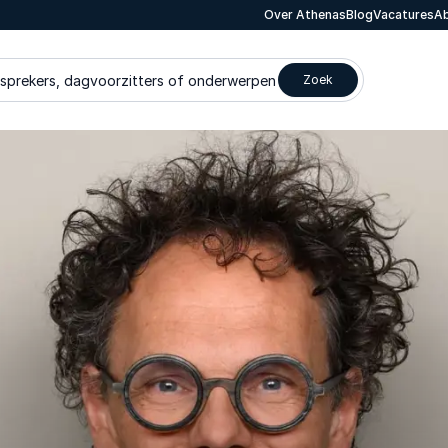
Over Athenas
Blog
Vacatures
Ab
 sprekers, dagvoorzitters of onderwerpen
Zoek