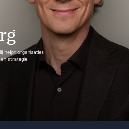
rg
ij helpt organisaties
en strategie.