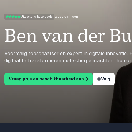
Lees ervaringen
Uitstekend beoordeeld
5.00 van 5
Ben van der Bu
Voormalig topschaatser en expert in digitale innovatie. H
digitaal te transformeren met scherpe inzichten, humor 
Vraag prijs en beschikbaarheid aan
Volg