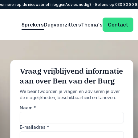
onneren op de nieuwsbrief
Inloggen
Advies nodig? - Bel ons op
030 80 80 
Sprekers
Dagvoorzitters
Thema's
Contact
Vraag vrijblijvend informatie
aan over Ben van der Burg
: @Model.Profile
Vraag informatie aan
We beantwoorden je vragen en adviseren je over
de mogelijkheden, beschikbaarheid en tarieven.
Bel ons
Naam
*
030 80 80 884
E-mailadres
*