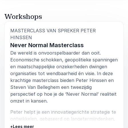
vooral willen handelen als Phoenixen: wendbaar,
veerkrachtig en toekomstgericht. Een
praktische gids om innovatie echt te laten
Workshops
werken binnen traditionele structuren.
Afspelen
MASTERCLASS VAN SPREKER PETER
:
HINSSEN
Never Normal Masterclass
De wereld is onvoorspelbaarder dan ooit.
Economische schokken, geopolitieke spanningen
en maatschappelijke onzekerheden dwingen
organisaties tot wendbaarheid én visie. In deze
krachtige masterclass bieden Peter Hinssen en
Steven Van Belleghem een tweezijdig
perspectief op hoe je de ‘Never Normal’ realiteit
omzet in kansen.
Peter helpt je een innovatiegerichte strategie te
ontwikkelen, gebaseerd op langetermijndenken,
geopolitiek inzicht en toekomstbestendig
+
Lees meer