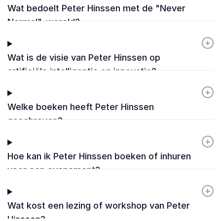
Wat bedoelt Peter Hinssen met de "Never
Normal"-wereld?
+
-
Wat is de visie van Peter Hinssen op
artificiële intelligentie en innovatie?
+
-
Welke boeken heeft Peter Hinssen
geschreven?
+
-
Hoe kan ik Peter Hinssen boeken of inhuren
voor een evenement?
+
-
Wat kost een lezing of workshop van Peter
Hinssen?