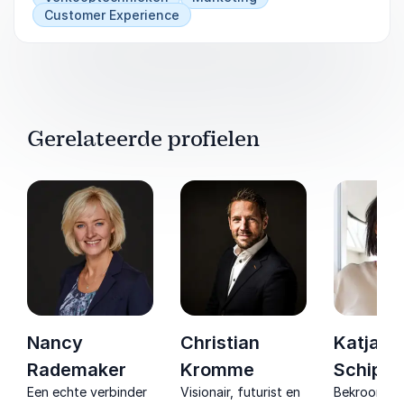
Customer Experience
Gerelateerde profielen
Nancy
Christian
Katja
Rademaker
Kromme
Schippe
Een echte verbinder
Visionair, futurist en
Bekroond sp