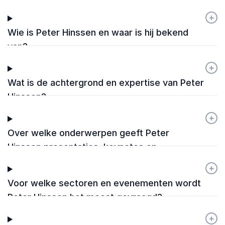
+
-
Wie is Peter Hinssen en waar is hij bekend
van?
+
-
Wat is de achtergrond en expertise van Peter
Hinssen?
+
-
Over welke onderwerpen geeft Peter
Hinssen presentaties, keynotes en
workshops?
+
-
Voor welke sectoren en evenementen wordt
Peter Hinssen het meest gevraagd?
+
-