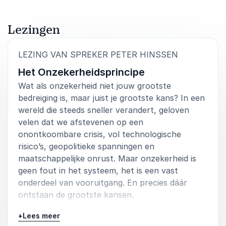
Lezingen
:
LEZING VAN SPREKER PETER HINSSEN
Het Onzekerheidsprincipe
Wat als onzekerheid niet jouw grootste
bedreiging is, maar juist je grootste kans? In een
wereld die steeds sneller verandert, geloven
velen dat we afstevenen op een
onontkoombare crisis, vol technologische
risico’s, geopolitieke spanningen en
maatschappelijke onrust. Maar onzekerheid is
geen fout in het systeem, het is een vast
onderdeel van vooruitgang. En precies dáár
ontstaan de grootste kansen.
Deze lezing daagt leiders uit om niet op de rem
+
Lees meer