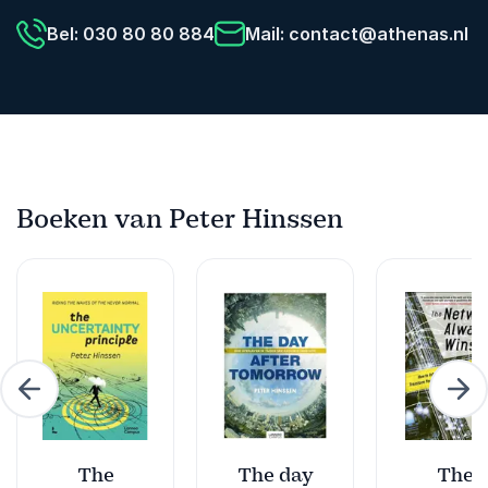
Bel: 030 80 80 884
Mail:
contact@athenas.nl
Boeken van Peter Hinssen
rige
Vol
The
The day
The