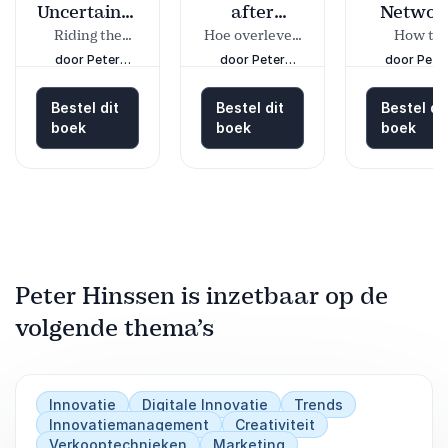
Uncertainty
after
Networ
Principle
tomorrow
Alway
Riding the
Hoe overleven
How to
Waves of the
in tijden van
Influenc
Wins
door Peter
door Peter
door Pete
Never Normal
radicale
Customer
Hinssen
Hinssen
Hinssen
innovatie?
Stay Releva
Bestel dit
Bestel dit
Bestel di
and Transf
boek
boek
boek
Your
Organizati
to Move Fas
than the
Market
Peter Hinssen is inzetbaar op de
volgende thema’s
Innovatie
Digitale Innovatie
Trends
Innovatiemanagement
Creativiteit
Verkooptechnieken
Marketing