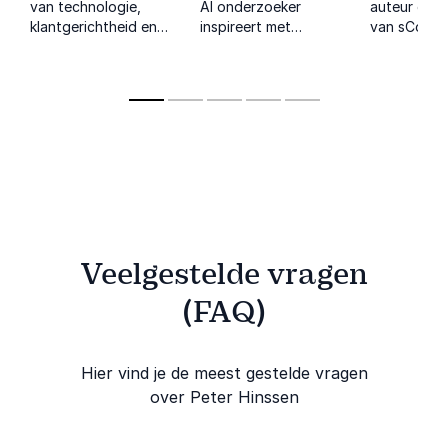
van technologie,
AI onderzoeker
auteur en o
klantgerichtheid en
inspireert met
van sCoole
innovatie in
vernieuwende
inspireert m
energieke keynotes
inzichten over
leiderschap 
die inspireren en
technologie,
en verbindt
richting geeft in een
menselijke
technologi
tijd van digitale
ontwikkeling en
groei en im
ontwrichting.
toekomstgericht
leiderschap.
Veelgestelde vragen
(FAQ)
Hier vind je de meest gestelde vragen
over Peter Hinssen