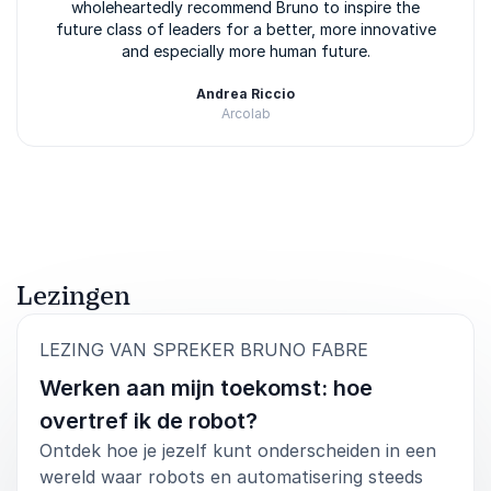
wholeheartedly recommend Bruno to inspire the
future class of leaders for a better, more innovative
and especially more human future.
Andrea Riccio
Arcolab
Beoordeeld
5.00
/5 gebaseerd op
2
klantbeoordelingen
Lezingen
:
LEZING VAN SPREKER BRUNO FABRE
Werken aan mijn toekomst: hoe
overtref ik de robot?
Ontdek hoe je jezelf kunt onderscheiden in een
wereld waar robots en automatisering steeds