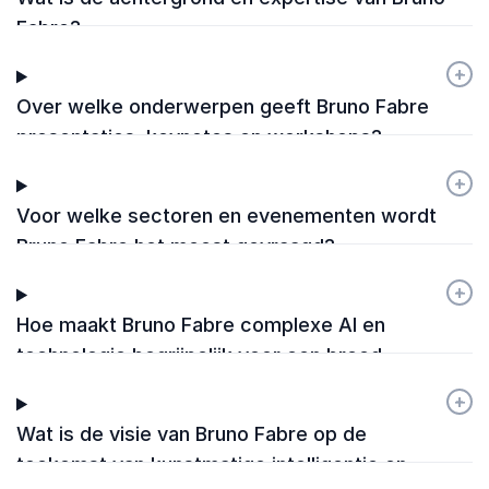
Fabre?
+
-
Over welke onderwerpen geeft Bruno Fabre
presentaties, keynotes en workshops?
+
-
Voor welke sectoren en evenementen wordt
Bruno Fabre het meest gevraagd?
+
-
Hoe maakt Bruno Fabre complexe AI en
technologie begrijpelijk voor een breed
publiek?
+
-
Wat is de visie van Bruno Fabre op de
toekomst van kunstmatige intelligentie en