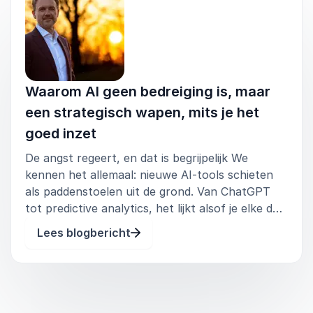
Waarom AI geen bedreiging is, maar
een strategisch wapen, mits je het
goed inzet
De angst regeert, en dat is begrijpelijk We
kennen het allemaal: nieuwe AI-tools schieten
als paddenstoelen uit de grond. Van ChatGPT
tot predictive analytics, het lijkt alsof je elke dag
iets nieuws moet bijleren. Geen wonder dat veel
Lees blogbericht
medewerkers zich onzeker voelen. “Word ik
straks vervangen?” of