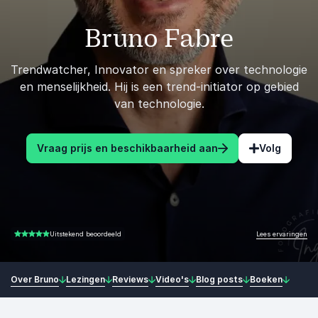
Bruno Fabre
Trendwatcher, Innovator en spreker over technologie
en menselijkheid. Hij is een trend-initiator op gebied
van technologie.
Vraag prijs en beschikbaarheid aan
Volg
Lees ervaringen
Uitstekend beoordeeld
5.00 van 5
Over Bruno
Lezingen
Reviews
Video's
Blog posts
Boeken