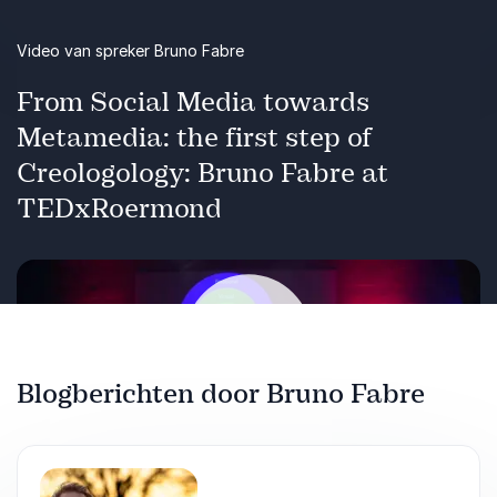
perspectief op hoe je niet alleen kunt
aanpassen, maar ook kunt leiden in deze
Video van spreker Bruno Fabre
dynamische omgeving. Bereid je voor op een
diepe verkenning van waar jouw bedrijf naartoe
From Social Media towards
gaat en de strategieën om zijn prominentie in de
Metamedia: the first step of
wereld van morgen te versterken.
Creologology: Bruno Fabre at
TEDxRoermond
Blogberichten door Bruno Fabre
Afspelen