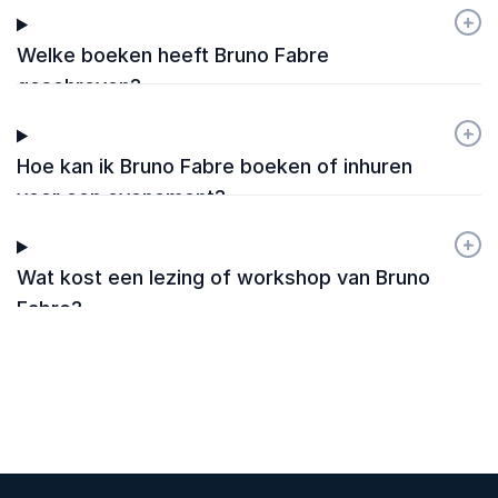
innovatie?
+
-
Welke boeken heeft Bruno Fabre
geschreven?
+
-
Hoe kan ik Bruno Fabre boeken of inhuren
voor een evenement?
+
-
Wat kost een lezing of workshop van Bruno
Fabre?