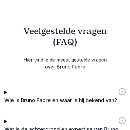
Veelgestelde vragen
(FAQ)
Hier vind je de meest gestelde vragen
over Bruno Fabre
+
-
Wie is Bruno Fabre en waar is hij bekend van?
+
-
Wat is de achtergrond en expertise van Bruno