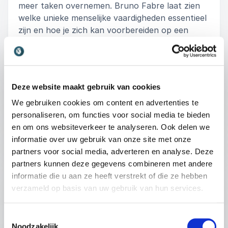
meer taken overnemen. Bruno Fabre laat zien
welke unieke menselijke vaardigheden essentieel
zijn en hoe je zich kan voorbereiden op een
toekomst waarin mens en machine
samenwerken.
: Bruno Fabre Werken aa
Deze website maakt gebruik van cookies
Vraag vrijblijvend info aan
We gebruiken cookies om content en advertenties te
personaliseren, om functies voor social media te bieden
:
LEZING VAN SPREKER BRUNO FABRE
en om ons websiteverkeer te analyseren. Ook delen we
informatie over uw gebruik van onze site met onze
Kunstmatige Intelligentie
partners voor social media, adverteren en analyse. Deze
Welkom bij een reis naar de toekomst, vandaag.
partners kunnen deze gegevens combineren met andere
Kunstmatige Intelligentie is niet zomaar een
informatie die u aan ze heeft verstrekt of die ze hebben
technologie; het is een revolutie die onze wereld
+
Lees meer
verzameld op basis van uw gebruik van hun services.
in een ongekend tempo hervormt. Van het
heruitvinden van industrieën tot het versterken
Toestemmingsselectie
van menselijk potentieel, AI is niet alleen een
: Bruno Fabre Kunstmati
Vraag vrijblijvend info aan
Noodzakelijk