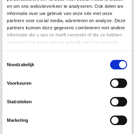
en om ons websiteverkeer te analyseren. Ook delen we
Jack: “En misschien nog belangrijker: ze gaan
informatie over uw gebruik van onze site met onze
weg met energie en overtuiging. Ze hebben
partners voor social media, adverteren en analyse. Deze
ervaren dat AI werkt, dat het leuk is en dat ze er
partners kunnen deze gegevens combineren met andere
zelf mee verder kunnen. Dat maakt het verschil.”
informatie die u aan ze heeft verstrekt of die ze hebben
verzameld op basis van uw gebruik van hun services.
Boek Koen Slinger & Jack Korsten
bij Athenas
Toestemmingsselectie
Wil je Koen Slinger en Jack Korsten uitnodigen
Noodzakelijk
voor jouw evenement? Of het nu gaat om een
congres, leiderschapssessie of een teamdag: hun
Voorkeuren
duo-formule zorgt voor maximale impact. Met
hun energie, ervaring en unieke dynamiek laten zij
Statistieken
zien hoe AI strategie en praktijk samenbrengt.
Marketing