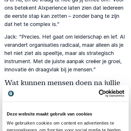
ons betekent AIxperience laten zien dat iedereen
de eerste stap kan zetten – zonder bang te zijn
dat het te complex is.”
Jack: “Precies. Het gaat om leiderschap en lef. AI
verandert organisaties radicaal, maar alleen als je
het niet ziet als speeltje, maar als strategisch
instrument. Met de juiste aanpak creëer je groei,
innovatie én draagvlak bij je mensen.”
Wat kunnen mensen doen na jullie
lezing of workshop?
Koen: “Deelnemers vertrekken niet alleen met
inspiratie, maar ook met tastbare output. Denk
Deze website maakt gebruik van cookies
aan demo’s, een eerste roadmap of direct
We gebruiken cookies om content en advertenties te
bruikbare AI-tools.”
personaliseren, om functies voor social media te bieden