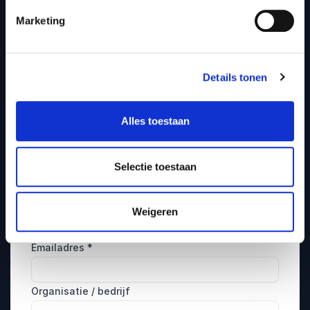
Boeking en aanvraag
Marketing
Vraag vrijblijvend informatie
aan over Michiel Vos
Benieuwd wat Michiel Vos kan betekenen
Details tonen
voor jouw evenement of organisatie? Vul
hieronder je gegevens in en wij nemen zo snel
Alles toestaan
mogelijk contact met je op.
Naam
*
Selectie toestaan
Telefoonnummer
Weigeren
Emailadres
*
Organisatie / bedrijf