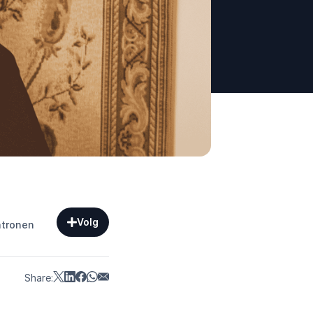
Volg
atronen
Share: