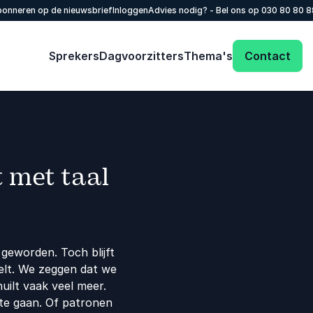
onneren op de nieuwsbrief
Inloggen
Advies nodig? - Bel ons op
030 80 80 
Sprekers
Dagvoorzitters
Thema's
Contact
 met taal
geworden. Toch blijft
elt. We zeggen dat we
huilt vaak veel meer.
 te gaan. Of patronen