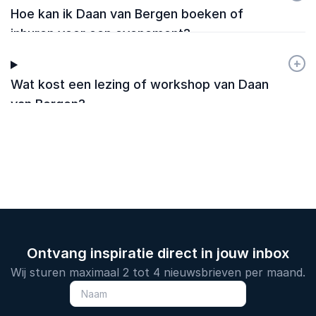
Hoe kan ik Daan van Bergen boeken of
inhuren voor een evenement?
+
-
Wat kost een lezing of workshop van Daan
van Bergen?
Ontvang inspiratie direct in jouw inbox
Wij sturen maximaal 2 tot 4 nieuwsbrieven per maand.