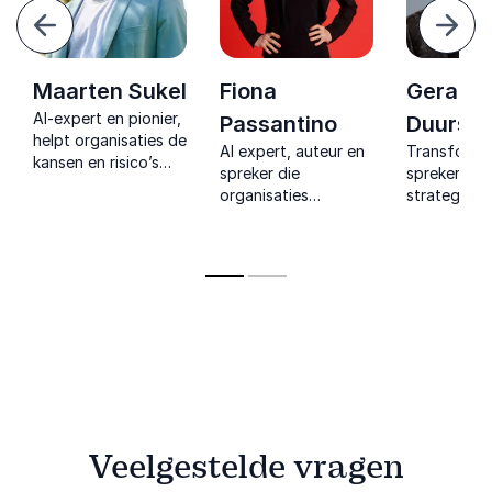
Vorige
Volg
Maarten Sukel
Fiona
Gerard
AI-expert en pionier,
Passantino
Duursm
helpt organisaties de
AI expert, auteur en
Transformer
kansen en risico’s
spreker die
spreker en
van kunstmatige
organisaties
strategisch
intelligentie te
inspireert om
begeleider 
begrijpen en
technologie en
organisatie
benutten.
menselijk talent slim
mens, tech
te combineren voor
en strategi
meer creativiteit
verbinden 
innovatie en
blijvende AI
werkplezier.
Veelgestelde vragen