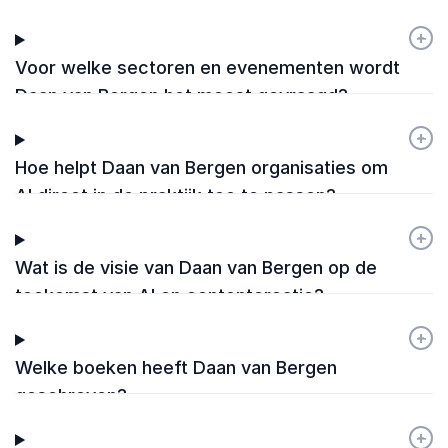
workshops?
+
-
Voor welke sectoren en evenementen wordt
Daan van Bergen het meest gevraagd?
+
-
Hoe helpt Daan van Bergen organisaties om
AI direct in de praktijk toe te passen?
+
-
Wat is de visie van Daan van Bergen op de
toekomst van AI en contentcreatie?
+
-
Welke boeken heeft Daan van Bergen
geschreven?
+
-