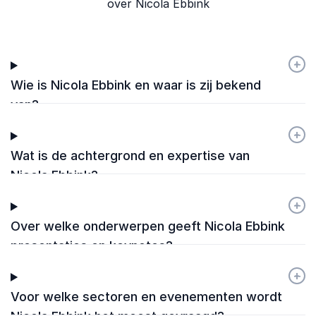
over Nicola Ebbink
+
-
Wie is Nicola Ebbink en waar is zij bekend
van?
+
-
Wat is de achtergrond en expertise van
Nicola Ebbink?
+
-
Over welke onderwerpen geeft Nicola Ebbink
presentaties en keynotes?
+
-
Voor welke sectoren en evenementen wordt