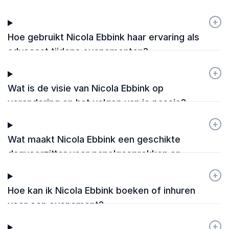
Nicola Ebbink het meest gevraagd?
+
-
Hoe gebruikt Nicola Ebbink haar ervaring als
advocaat tijdens evenementen?
+
-
Wat is de visie van Nicola Ebbink op
verandering en het volgen van je passie?
+
-
Wat maakt Nicola Ebbink een geschikte
dagvoorzitter voor panelgesprekken en
congressen?
+
-
Hoe kan ik Nicola Ebbink boeken of inhuren
voor een evenement?
+
-