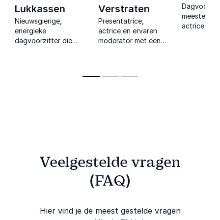
Dagvoorzitt
Lukkassen
Verstraten
meester-imi
Nieuwsgierige,
Presentatrice,
actrice. Ze l
energieke
actrice en ervaren
hoe stem, 
dagvoorzitter die
moderator met een
en imitatie 
inhoud en interactie
brede zakelijke en
aan effecti
moeiteloos verbindt.
creatieve
communicat
achtergrond die elk
impact.
event tot leven
brengt.
Veelgestelde vragen
(FAQ)
Hier vind je de meest gestelde vragen