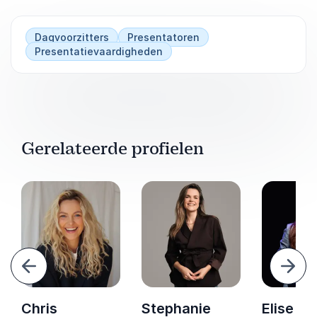
Dagvoorzitters
Presentatoren
Presentatievaardigheden
Gerelateerde profielen
Vorige
Volg
Chris
Stephanie
Elise S