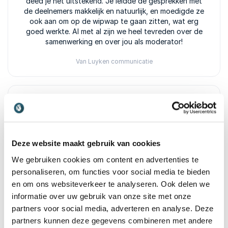
deed je het uitstekend. Je leidde de gesprekken met
de deelnemers makkelijk en natuurlijk, en moedigde ze
ook aan om op de wipwap te gaan zitten, wat erg
goed werkte. Al met al zijn we heel tevreden over de
samenwerking en over jou als moderator!
Van Luyken communicatie
5
van
Vrolijk en geïnteresseerd - Nicola straalt
5
enthousiasme uit op het podium en is oprecht
geïnteresseerd in haar opdracht én publiek.
Deze website maakt gebruik van cookies
L. Voermans
We gebruiken cookies om content en advertenties te
Eigenaresse evenementenbureau PinkOrange
personaliseren, om functies voor social media te bieden
en om ons websiteverkeer te analyseren. Ook delen we
informatie over uw gebruik van onze site met onze
partners voor social media, adverteren en analyse. Deze
5
van
Nicola was een professionele, toegewijde en
5
+
Toon alle 5 beoordelingen
partners kunnen deze gegevens combineren met andere