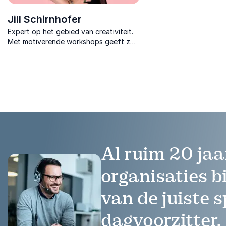
Jill Schirnhofer
Expert op het gebied van creativiteit.
Met motiverende workshops geeft ze
kinderen en werknemers de tools om
hun power van creativiteit te
ontgrendelen.
Al ruim 20 jaa
organisaties b
van de juiste s
dagvoorzitter.