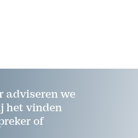
r adviseren we
ij het vinden
preker of