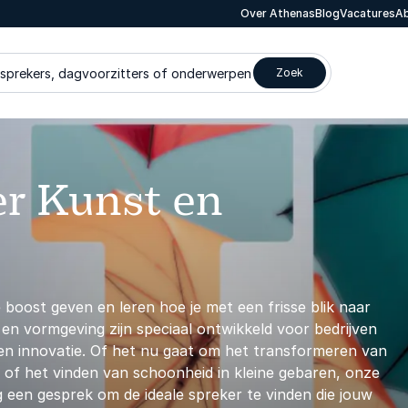
Over Athenas
Blog
Vacatures
Ab
 sprekers, dagvoorzitters of onderwerpen
Zoek
er Kunst en
e boost geven en leren hoe je met een frisse blik naar
en vormgeving zijn speciaal ontwikkeld voor bedrijven
g en innovatie. Of het nu gaat om het transformeren van
 of het vinden van schoonheid in kleine gebaren, onze
 een gesprek om de ideale spreker te vinden die jouw