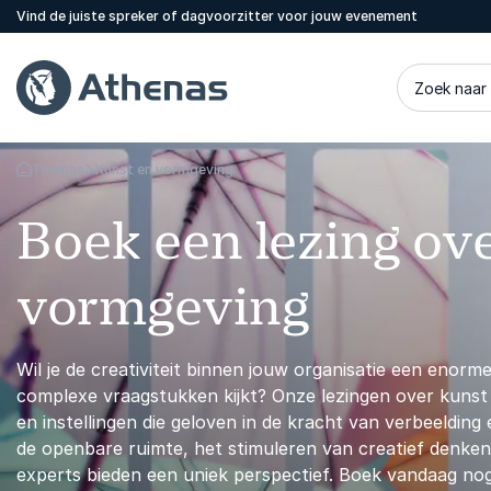
Vind de juiste spreker of dagvoorzitter voor jouw evenement
Zoek naar
Themas
Kunst en vormgeving
Terug naar de startpagina
Boek een lezing ov
vormgeving
Wil je de creativiteit binnen jouw organisatie een enorm
complexe vraagstukken kijkt? Onze lezingen over kunst 
en instellingen die geloven in de kracht van verbeeldin
de openbare ruimte, het stimuleren van creatief denken
experts bieden een uniek perspectief. Boek vandaag nog