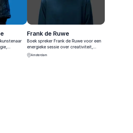
de
Frank de Ruwe
 kunstenaar
Boek spreker Frank de Ruwe voor een
gie,
energieke sessie over creativiteit,
samenbrengt
humor en vernieuwing die teams direct
Amsterdam
 mensen
anders laat kijken en denken.