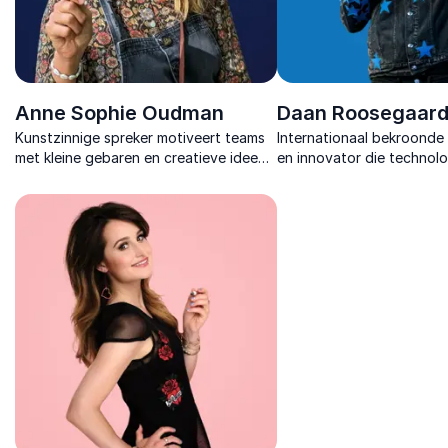
Anne Sophie Oudman
Daan Roosegaar
Kunstzinnige spreker motiveert teams
Internationaal bekroonde
met kleine gebaren en creatieve ideeën
en innovator die technolo
voor meer vriendelijkheid en verbinding.
duurzaamheid en design 
in visuele installaties die
activeren.