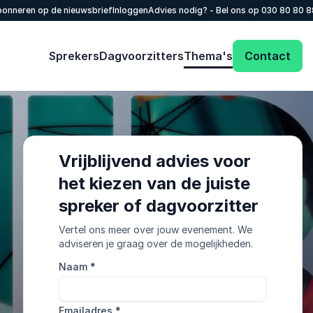
onneren op de nieuwsbrief
Inloggen
Advies nodig? - Bel ons op
030 80 80 
Sprekers
Dagvoorzitters
Thema's
Contact
Vrijblijvend advies voor
het kiezen van de juiste
spreker of dagvoorzitter
Vertel ons meer over jouw evenement. We
adviseren je graag over de mogelijkheden.
Naam
*
Emailadres
*