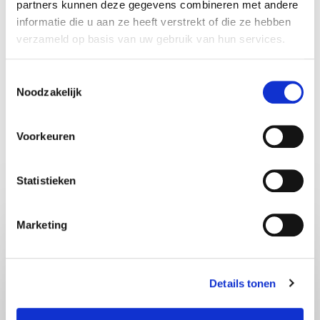
organisatie of event? Boek Margot van Brakel als
partners kunnen deze gegevens combineren met andere
informatie die u aan ze heeft verstrekt of die ze hebben
spreker en ontdek hoe AI ons niet minder, maar
verzameld op basis van uw gebruik van hun services.
juist meer mens kan maken.
Toestemmingsselectie
Noodzakelijk
Voorkeuren
Share:
Statistieken
Vraag vrijblijvend info aan voor
Margot van Brakel
Marketing
Details tonen