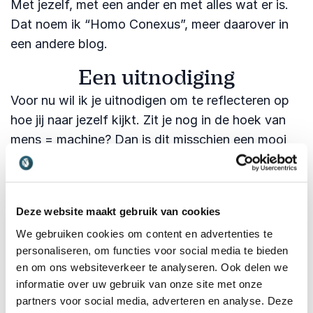
Met jezelf, met een ander en met alles wat er is.
Dat noem ik “Homo Conexus”, meer daarover in
een andere blog.
Een uitnodiging
Voor nu wil ik je uitnodigen om te reflecteren op
hoe jij naar jezelf kijkt. Zit je nog in de hoek van
mens = machine? Dan is dit misschien een mooi
moment om daar wat lucht in te laten komen.
Wat gebeurt er als je niet alles ziet als een
prestatie die omhoog moet, maar als een kans om
Deze website maakt gebruik van cookies
te verbinden? Met wie je bent. Met de mensen om
We gebruiken cookies om content en advertenties te
je heen. En met het grotere geheel waar we
personaliseren, om functies voor social media te bieden
allemaal deel van uitmaken.
en om ons websiteverkeer te analyseren. Ook delen we
informatie over uw gebruik van onze site met onze
Wil je dit thema verkennen binnen jouw
partners voor social media, adverteren en analyse. Deze