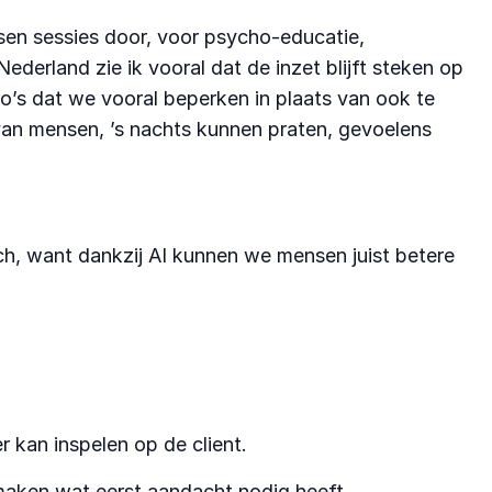
sen sessies door, voor psycho-educatie,
ederland zie ik vooral dat de inzet blijft steken op
co’s dat we vooral beperken in plaats van ook te
n van mensen, ’s nachts kunnen praten, gevoelens
sch, want dankzij AI kunnen we mensen juist betere
r kan inspelen op de client.
maken wat eerst aandacht nodig heeft.