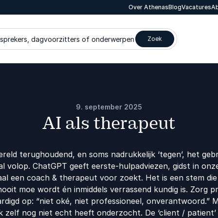
Over Athenas
Blog
Vacatures
Ab
 sprekers, dagvoorzitters of onderwerpen
Zoek
9. september 2025
AI als therapeut
ereld terughoudend, en soms nadrukkelijk ‘tegen’, het gebru
l volop. ChatGPT geeft eerste-hulpadviezen, gidst in onz
al een coach & therapeut voor zoekt. Het is een stem die er
nooit moe wordt én inmiddels verrassend kundig is. Zorg p
igd op: “niet oké, niet professioneel, onverantwoord.” Mi
 zelf nog niet echt heeft onderzocht. De ‘client / patient’