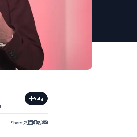
Volg
.
Share: