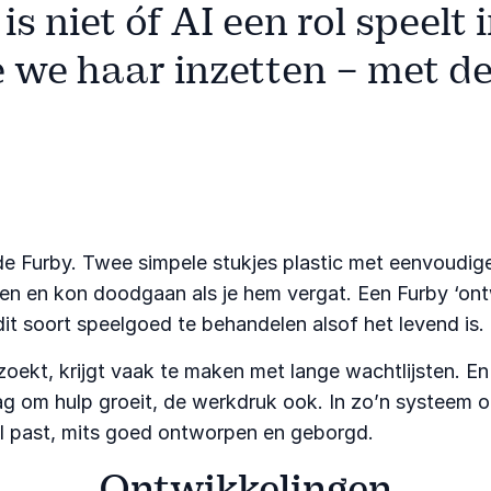
s niet óf AI een rol speelt 
 we haar inzetten – met d
e Furby. Twee simpele stukjes plastic met eenvoudig
en en kon doodgaan als je hem vergat. Een Furby ‘ontw
dit soort speelgoed te behandelen alsof het levend is.
ekt, krijgt vaak te maken met lange wachtlijsten. En a
 om hulp groeit, de werkdruk ook. In zo’n systeem o
 AI past, mits goed ontworpen en geborgd.
Ontwikkelingen