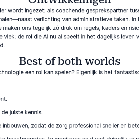
eder wordt ingezet: als coachende gesprekspartner tus
nalen—naast verlichting van administratieve taken. In N
 maken ons tegelijk zó druk om regels, kaders en risi
vlek: de rol die AI nu al speelt in het dagelijks leve
d.
Best of both worlds
hnologie een rol kan spelen? Eigenlijk is het fantasti
nt.
e juiste kennis.
 inbouwen, zodat de zorg professional sneller en bete
e beantwoorden, te monitoren en direct duidelijk te 