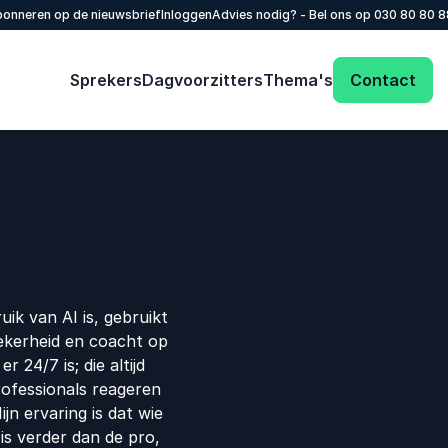
onneren op de nieuwsbrief
Inloggen
Advies nodig? - Bel ons op
030 80 80 
Sprekers
Dagvoorzitters
Thema's
Contact
ik van AI is, gebruikt
ekerheid en coacht op
 24/7 is; die altijd
rofessionals reageren
jn ervaring is dat wie
 is verder dan de pro,