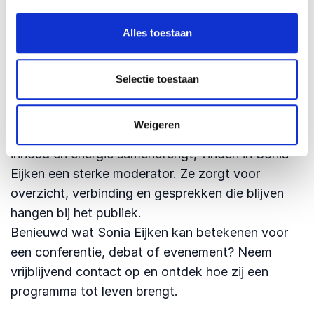
communicatieve expertise en oprechte
Alles toestaan
nieuwsgierigheid weet zij precies die ruimte te
creëren. Daardoor worden events niet alleen goed
georganiseerd, maar ook levendig, interactief en
Selectie toestaan
betekenisvol.
Sonia Eijken boeken als dagvoorzitter
Weigeren
Organisaties die een dagvoorzitter zoeken die
inhoud en energie samenbrengt, vinden in Sonia
Eijken een sterke moderator. Ze zorgt voor
overzicht, verbinding en gesprekken die blijven
hangen bij het publiek.
Benieuwd wat Sonia Eijken kan betekenen voor
een conferentie, debat of evenement? Neem
vrijblijvend contact op en ontdek hoe zij een
programma tot leven brengt.