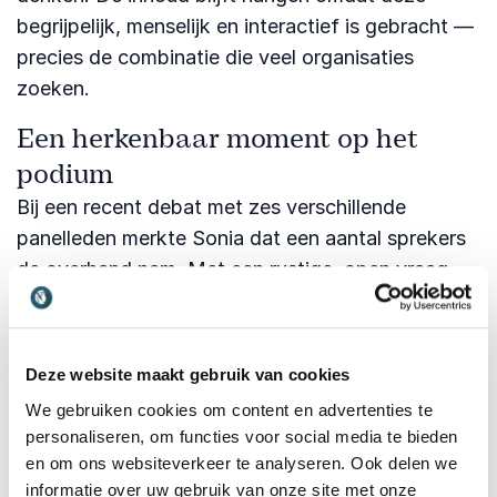
begrijpelijk, menselijk en interactief is gebracht —
precies de combinatie die veel organisaties
zoeken.
Een herkenbaar moment op het
podium
Bij een recent debat met zes verschillende
panelleden merkte Sonia dat een aantal sprekers
de overhand nam. Met een rustige, open vraag
gaf ze anderen de ruimte om zich te uiten,
waardoor het gesprek gelijkwaardiger, dieper en
boeiender werd voor het publiek. Dat vermogen
Deze website maakt gebruik van cookies
— om de juiste interventie op het juiste moment
We gebruiken cookies om content en advertenties te
te maken, kenmerkt haar moderatiestijl.
personaliseren, om functies voor social media te bieden
en om ons websiteverkeer te analyseren. Ook delen we
Waarom je Sonia Eijken wilt boeken
informatie over uw gebruik van onze site met onze