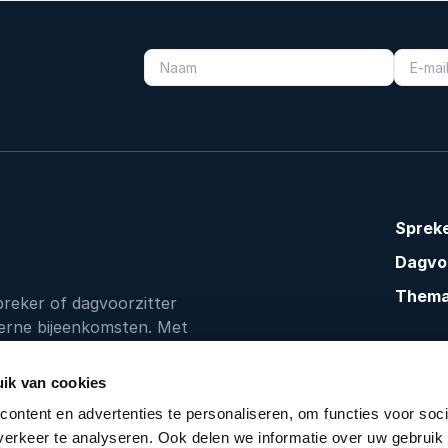
Sprek
Dagvoo
Them
spreker of dagvoorzitter
erne bijeenkomsten. Met
aring begeleiden we je bij
maakt voor jouw evenement.
ik van cookies
ontent en advertenties te personaliseren, om functies voor soci
erkeer te analyseren. Ook delen we informatie over uw gebruik