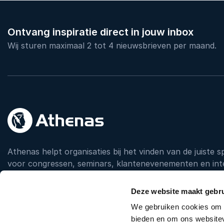
Ontvang inspiratie direct in jouw inbox
Wij sturen maximaal 2 tot 4 nieuwsbrieven per maand.
Athenas helpt organisaties bij het vinden van de juiste 
voor congressen, seminars, klantenevenementen en int
persoonlijk advies, een breed netwerk en ruim 20 jaar erv
iedere stap, zodat je met vertrouwen de juiste keuze 
Deze website maakt gebru
We gebruiken cookies om c
bieden en om ons websitev