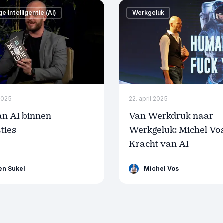
 Intelligentie (AI)
Werkgeluk
 2025
22. april 2025
an AI binnen
Van Werkdruk naar
ties
Werkgeluk: Michel Vos
Kracht van AI​
en Sukel
Michel Vos