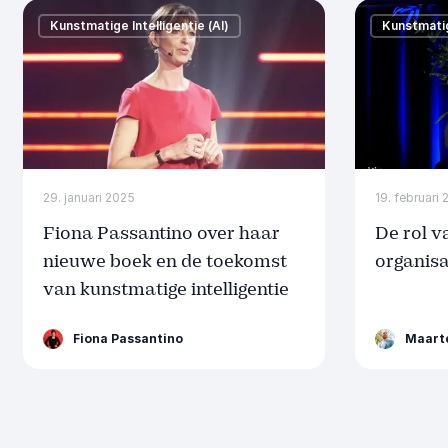
Kunstmatige Intelligentie (AI)
Kunstmatige
29. januari 2025
19. februari
Fiona Passantino over haar
De rol v
nieuwe boek en de toekomst
organisa
van kunstmatige intelligentie
Fiona Passantino
Maart