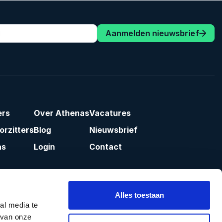
Aanmelden nieuwsbrief
ers
Over Athenas
Vacatures
rzitters
Blog
Nieuwsbrief
as
Login
Contact
Alles toestaan
al media te
 van onze