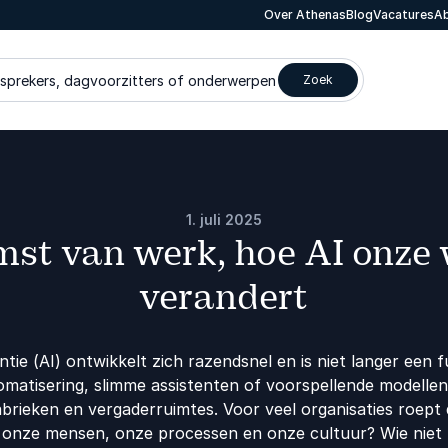
Over Athenas
Blog
Vacatures
Ab
 sprekers, dagvoorzitters of onderwerpen
Zoek
1. juli 2025
mst van werk, hoe AI onze 
verandert
ntie (AI) ontwikkelt zich razendsnel en is niet langer een f
matisering, slimme assistenten of voorspellende modellen, 
brieken en vergaderruimtes. Voor veel organisaties roept 
r onze mensen, onze processen en onze cultuur? Wie niet 