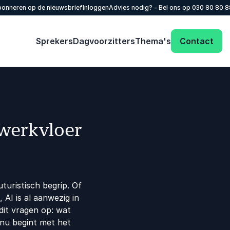
onneren op de nieuwsbrief
Inloggen
Advies nodig? - Bel ons op
030 80 80 
Sprekers
Dagvoorzitters
Thema's
Contact
werkvloer
uturistisch begrip. Of
AI is al aanwezig in
dit vragen op: wat
nu begint met het