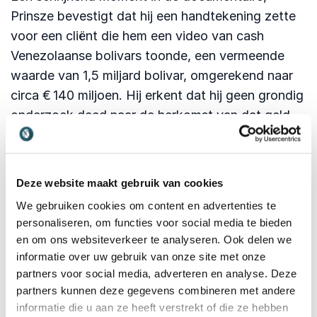
Prinsze bevestigt dat hij een handtekening zette
voor een cliënt die hem een video van cash
Venezolaanse bolivars toonde, een vermeende
waarde van 1,5 miljard bolivar, omgerekend naar
circa € 140 miljoen. Hij erkent dat hij geen grondig
onderzoek deed naar de herkomst van dat geld.
Dat moment legt de fragiliteit bloot van een
systeem waarin vertrouwen en twijfel dicht bij
elkaar liggen.
Deze website maakt gebruik van cookies
Wat kan jouw organisatie
We gebruiken cookies om content en advertenties te
personaliseren, om functies voor social media te bieden
hieruit meenemen?
en om ons websiteverkeer te analyseren. Ook delen we
informatie over uw gebruik van onze site met onze
1. Bewustzijn, controle en vertrouwen zijn geen
partners voor social media, adverteren en analyse. Deze
vanzelfsprekendheid
partners kunnen deze gegevens combineren met andere
In sectoren waarin groot geld en juridische
informatie die u aan ze heeft verstrekt of die ze hebben