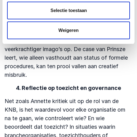
3. Van houding naar actie
Selectie toestaan
Vertrouwen krijgen is één, vertrouwen verdienen is
minstens zo belangrijk. Organisaties die
Weigeren
transparantie omarmen, verantwoording afleggen
en kritische vragen toelaten, bouwen
veerkrachtiger imago’s op. De case van Prinsze
leert, wie alleen vasthoudt aan status of formele
procedures, kan ten prooi vallen aan creatief
misbruik.
4. Reflectie op toezicht en governance
Net zoals Annette kritiek uit op de rol van de
KNB, is het waardevol voor elke organisatie om
na te gaan, wie controleert wie? En wie
beoordeelt dat toezicht? In situaties waarin
brancheorganisaties, toezichthouders of