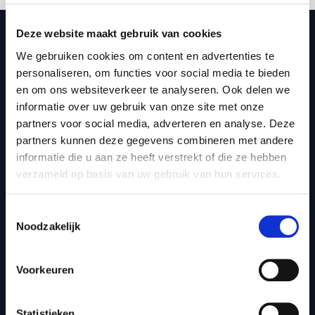
Deze website maakt gebruik van cookies
We gebruiken cookies om content en advertenties te
personaliseren, om functies voor social media te bieden
en om ons websiteverkeer te analyseren. Ook delen we
Boeking en aanvraag
informatie over uw gebruik van onze site met onze
Stuur hier een
partners voor social media, adverteren en analyse. Deze
partners kunnen deze gegevens combineren met andere
boekingsaanvraag voor
informatie die u aan ze heeft verstrekt of die ze hebben
Willem Philipsen
verzameld op basis van uw gebruik van hun services.
Heb je genoten van de blogpost en ben je
geïnspireerd? Goed nieuws! Je kunt Willem
Toestemmingsselectie
Philipsen boeken voor jouw evenement. We
Noodzakelijk
denken graag met je mee om de lezing perfect
aan te laten sluiten bij jouw doelstellingen.
Voorkeuren
Neem vandaag nog contact met ons op en
ontdek de mogelijkheden. We horen graag van
je!
Statistieken