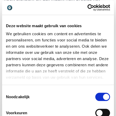
soort dagvoorzitter waar een evenement beter
van wordt.
Wie hem eenmaal heeft meegemaakt, weet: dit is
Deze website maakt gebruik van cookies
iemand die begrijpt dat de microfoon niet dient
We gebruiken cookies om content en advertenties te
om te zenden, maar om te verbinden.
personaliseren, om functies voor social media te bieden
en om ons websiteverkeer te analyseren. Ook delen we
informatie over uw gebruik van onze site met onze
partners voor social media, adverteren en analyse. Deze
partners kunnen deze gegevens combineren met andere
informatie die u aan ze heeft verstrekt of die ze hebben
Share:
verzameld op basis van uw gebruik van hun services.
Toestemmingsselectie
Vraag vrijblijvend info aan voor
Noodzakelijk
Paul van Riessen
Voorkeuren