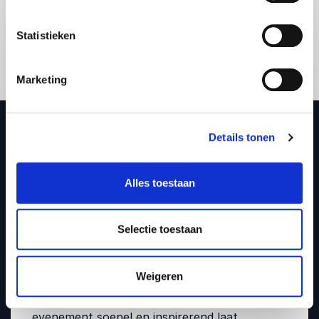
Statistieken
Marketing
Details tonen
Alles toestaan
Boeking en aanvraag
Boek Paul van Riessen als
Selectie toestaan
dagvoorzitter voor jouw
volgende evenement
Weigeren
Wil je een scherpe, goed geïnformeerde en
ontspannen dagvoorzitter die jouw
evenement soepel en inspirerend laat