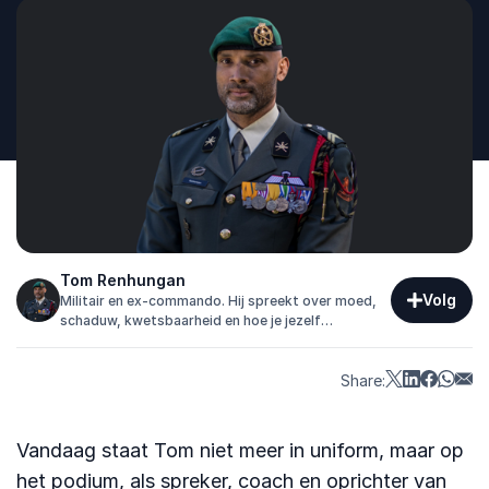
Tom Renhungan
Volg
Militair en ex-commando. Hij spreekt over moed,
schaduw, kwetsbaarheid en hoe je jezelf
terugvindt als alles donker lijkt.
Share:
Vandaag staat Tom niet meer in uniform, maar op
het podium, als spreker, coach en oprichter van