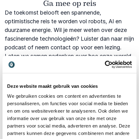
Ga mee op reis
De toekomst belooft een spannende,
optimistische reis te worden vol robots, AI en
duurzame energie. Wil je meer weten over deze
fascinerende technologieën? Luister dan naar mijn
podcast of neem contact op voor een lezing.
Laten we samen nadenken over hoe onze wereld
eruit gaat zien.
Benieuwd wat AI voor jouw
Deze website maakt gebruik van cookies
organisatie betekent?
We gebruiken cookies om content en advertenties te
Sta je aan de vooravond van digitale verandering,
personaliseren, om functies voor social media te bieden
of vraag je je af wat AI concreet gaat betekenen
en om ons websiteverkeer te analyseren. Ook delen we
voor jouw mensen en strategie? Randall neemt je
informatie over uw gebruik van onze site met onze
mee in een inspirerend en helder verhaal over
partners voor social media, adverteren en analyse. Deze
technologische vooruitgang, kansen en impact.
partners kunnen deze gegevens combineren met andere