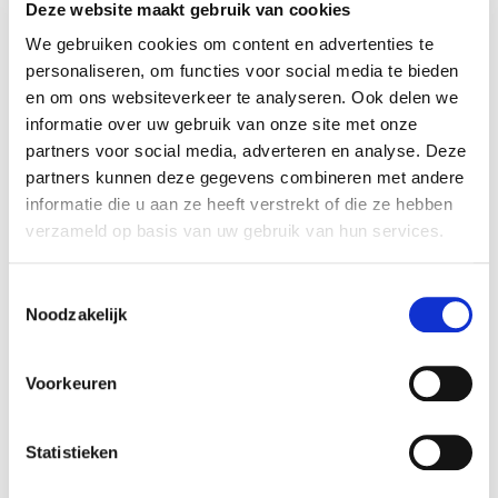
Deze website maakt gebruik van cookies
Ook voor leiders heeft hij een krachtige keynote:
We gebruiken cookies om content en advertenties te
Gids voor leiders, jouw blauwdruk voor AI succes.
personaliseren, om functies voor social media te bieden
en om ons websiteverkeer te analyseren. Ook delen we
Daarnaast behandelt hij in AI en het milieu de
informatie over uw gebruik van onze site met onze
daadwerkelijke impact van kunstmatige
partners voor social media, adverteren en analyse. Deze
intelligentie op duurzaamheid en energieverbruik.
partners kunnen deze gegevens combineren met andere
informatie die u aan ze heeft verstrekt of die ze hebben
Een spreker die mensen in beweging
verzameld op basis van uw gebruik van hun services.
brengt
Een goede AI lezing geeft niet alleen informatie.
Toestemmingsselectie
Een goede AI lezing zorgt dat mensen anders
Noodzakelijk
gaan kijken, nieuwe vragen stellen en zin krijgen
om aan de slag te gaan. Dat is precies waar
Voorkeuren
Robbert van Empel sterk in is.
Statistieken
Hij maakt AI minder spannend, zonder de impact
kleiner te maken. Hij laat kansen zien, zonder