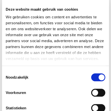
iemand hardop twijfelt en een ander meedenkt.
Als die verdwijnen, verlies je meer dan je wint.
Deze website maakt gebruik van cookies
We gebruiken cookies om content en advertenties te
2. Waar creëren we nieuwe ruimte voor
personaliseren, om functies voor social media te bieden
verbinding?
en om ons websiteverkeer te analyseren. Ook delen we
Als AI taken overneemt, wat doen we met de
informatie over uw gebruik van onze site met onze
vrijgekomen tijd? Meer taken erbij proppen? Of
partners voor social media, adverteren en analyse. Deze
investeren in wat echt telt: mensen leren kennen,
partners kunnen deze gegevens combineren met andere
informatie die u aan ze heeft verstrekt of die ze hebben
vertrouwen opbouwen, samen nadenken over
verzameld op basis van uw gebruik van hun services.
richting?
3. Hoe houden we de menselijke laag
Toestemmingsselectie
Noodzakelijk
zichtbaar?
Letterlijk: hoe zorgen we dat mensen elkaar
blijven zien als mens, niet als functie? Begin
Voorkeuren
vergaderingen met een mens-check-in. Vijf
minuten waarin iedereen deelt: hoe kom ik hier
Statistieken