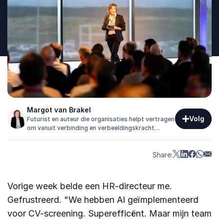
Margot van Brakel
Volg
Futurist en auteur die organisaties helpt vertragen
om vanuit verbinding en verbeeldingskracht
duurzaam te versnellen en regie te nemen in
verandering.
Share:
Vorige week belde een HR-directeur me.
Gefrustreerd. "We hebben AI geïmplementeerd
voor CV-screening. Superefficënt. Maar mijn team