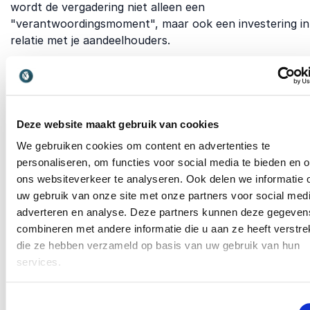
wordt de vergadering niet alleen een
"verantwoordingsmoment", maar ook een investering in
relatie met je aandeelhouders.
Andere relevante gelegenhed
Jaarlijkse beleggersvergadering - Een bijeenkomst v
Deze website maakt gebruik van cookies
beleggers waarin resultaten, strategie en vooruitzi
We gebruiken cookies om content en advertenties te
worden toegelicht.
personaliseren, om functies voor social media te bieden en 
ons websiteverkeer te analyseren. Ook delen we informatie 
Jaarlijkse managementconferentie - Een conferenti
uw gebruik van onze site met onze partners voor social medi
waarbij het management samenkomt om de koers v
adverteren en analyse. Deze partners kunnen deze gegeven
het komende jaar te bepalen.
combineren met andere informatie die u aan ze heeft verstrek
Bestuursvergadering
- Een formeel overleg van het
die ze hebben verzameld op basis van uw gebruik van hun
bestuur over strategie, beleid en besluitvorming.
services.
Strategisch overleg - Een sessie waarbij leidinggev
Toestemmingsselectie
gezamenlijk werken aan de langetermijnvisie van de