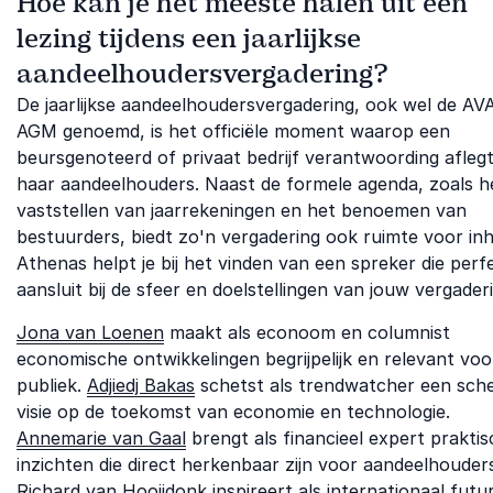
Hoe kan je het meeste halen uit een
lezing tijdens een jaarlijkse
aandeelhoudersvergadering?
De jaarlijkse aandeelhoudersvergadering, ook wel de AV
AGM genoemd, is het officiële moment waarop een
beursgenoteerd of privaat bedrijf verantwoording afleg
haar aandeelhouders. Naast de formele agenda, zoals h
vaststellen van jaarrekeningen en het benoemen van
bestuurders, biedt zo'n vergadering ook ruimte voor in
Athenas helpt je bij het vinden van een spreker die perf
aansluit bij de sfeer en doelstellingen van jouw vergader
Jona van Loenen
maakt als econoom en columnist
economische ontwikkelingen begrijpelijk en relevant voo
publiek.
Adjiedj Bakas
schetst als trendwatcher een sch
visie op de toekomst van economie en technologie.
Annemarie van Gaal
brengt als financieel expert prakti
inzichten die direct herkenbaar zijn voor aandeelhouder
Richard van Hooijdonk
inspireert als internationaal futur