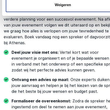
presenteren we de ideale kandidaat voor jouw publiek e
Weigeren
doelstellingen. Zodra we samen de details hebben vastg
stellen we een contract op en werken we samen aan de
verdere planning voor een ​​succesvol evenement. Na af
van jouw evenement volgen we dit uiteraard op en beki
we graag hoe alles is verlopen om jouw tevredenheid te
evalueren. Boek vandaag nog een spreker of dagvoorzit
bij Athenas.
Deel jouw visie met ons:
Vertel kort wat voor
evenement je organiseert en of je bepaalde wensen
in verband met het onderwerp of een specifieke spr
zodat wij het perfecte advies kunnen geven.
Ontvang een advies op maat:
Onze experts duiken 
jouw aanvraag en helpen je bij het kiezen van de sp
die het beste bij jouw wensen en budget past.
Formaliseer de overeenkomst:
Zodra de spreker h
ingestemd om deel te nemen aan jouw evenement,