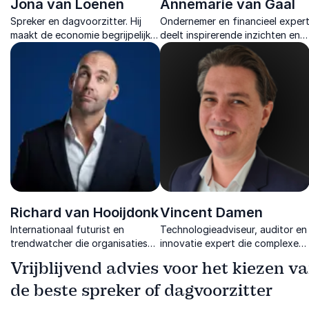
Jona van Loenen
Annemarie van Gaal
Spreker en dagvoorzitter. Hij
Ondernemer en financieel exper
maakt de economie begrijpelijk
deelt inspirerende inzichten en
en relevant, met energie, humor
praktische strategieën om
en inzichten als econoom,
organisaties te laten groeien en
columnist en ondernemer.
financieel sterker te maken.
Richard van Hooijdonk
Vincent Damen
Internationaal futurist en
Technologieadviseur, auditor en
trendwatcher die organisaties
innovatie expert die complexe
inspireert met toekomstgerichte
AI, governance en compliance
Vrijblijvend advies voor het kiezen v
keynotes over AI, innovatie en
vraagstukken vertaalt naar
leiderschap.
duidelijke inzichten voor elke
de beste spreker of dagvoorzitter
organisatie.