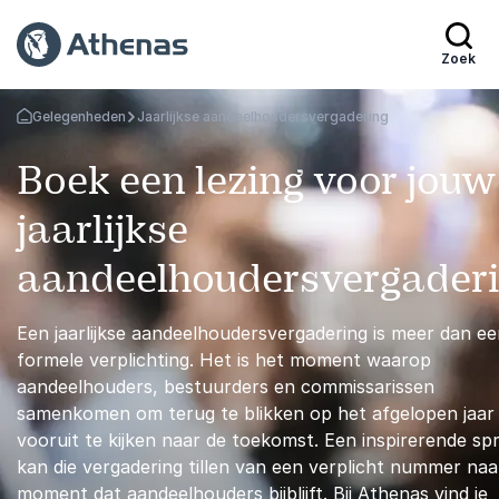
Zoek
Gelegenheden
Jaarlijkse aandeelhoudersvergadering
Terug naar de startpagina
Boek een lezing voor jouw
jaarlijkse
aandeelhoudersvergader
Een jaarlijkse aandeelhoudersvergadering is meer dan e
formele verplichting. Het is het moment waarop
aandeelhouders, bestuurders en commissarissen
samenkomen om terug te blikken op het afgelopen jaar
vooruit te kijken naar de toekomst. Een inspirerende sp
kan die vergadering tillen van een verplicht nummer naa
moment dat aandeelhouders bijblijft. Bij Athenas vind je