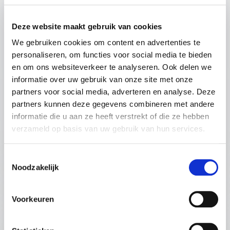
bewaken. Fleur Huijs is dé dagvoorzitter die dit
moeiteloos combineert.
Deze website maakt gebruik van cookies
Waarom een dagvoorzitter als
We gebruiken cookies om content en advertenties te
personaliseren, om functies voor social media te bieden
Fleur Huijs?
en om ons websiteverkeer te analyseren. Ook delen we
Een dagvoorzitter is veel meer dan iemand die de
informatie over uw gebruik van onze site met onze
+
Lees meer
tijd in de gaten houdt en sprekers aankondigt.
partners voor social media, adverteren en analyse. Deze
Fleur brengt structuur, dynamiek en interactie,
partners kunnen deze gegevens combineren met andere
zodat jouw evenement geen passieve
: Fleur Huijs Dagvoorz
Vraag vrijblijvend info aan
informatie die u aan ze heeft verstrekt of die ze hebben
bijeenkomst wordt, maar een ervaring die blijft
verzameld op basis van uw gebruik van hun services.
Halve dag / Hele dag
hangen.
Toestemmingsselectie
Met haar achtergrond als presentatrice, radio-dj
:
OPLEIDING DOOR FLEUR HUIJS
Noodzakelijk
en spreker weet Fleur precies hoe ze een
publiek kan boeien en hoe ze een programma
Sprekersopleiding: Word een geboekt
met flair en professionaliteit begeleidt. Of het nu
en betaald spreker
Voorkeuren
een zakelijk congres, paneldiscussie of een
Droom je ervan om als spreker geboekt en
groot event is: zij zorgt ervoor dat alles
betaald te worden? Heb je een schat aan kennis