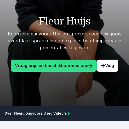
Fleur Huijs
Energieke dagvoorzitter en sprekerscoach die jouw
event laat sprankelen en experts helpt impactvolle
presentaties te geven.
Vraag prijs en beschikbaarheid aan
Volg
Over Fleur
Dagvoorzitter
Video's