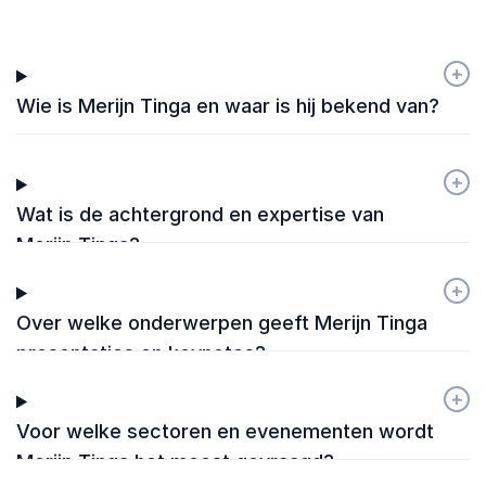
+
-
Wie is Merijn Tinga en waar is hij bekend van?
+
-
Wat is de achtergrond en expertise van
Merijn Tinga?
+
-
Over welke onderwerpen geeft Merijn Tinga
presentaties en keynotes?
+
-
Voor welke sectoren en evenementen wordt
Merijn Tinga het meest gevraagd?