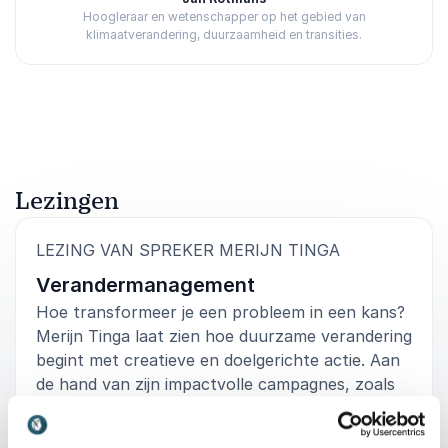
Hoogleraar en wetenschapper op het gebied van
klimaatverandering, duurzaamheid en transities.
Beoordeeld
5.00
/5 gebaseerd op
2
klantbeoordelingen
Lezingen
:
LEZING VAN SPREKER MERIJN TINGA
Verandermanagement
Hoe transformeer je een probleem in een kans?
Merijn Tinga laat zien hoe duurzame verandering
begint met creatieve en doelgerichte actie. Aan
de hand van zijn impactvolle campagnes, zoals
de invoering van statiegeld op plastic flesjes en
blikjes, onthult hij hoe data, wetgeving en