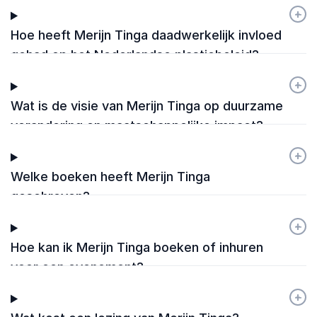
+
-
Hoe heeft Merijn Tinga daadwerkelijk invloed
gehad op het Nederlandse plasticbeleid?
+
-
Wat is de visie van Merijn Tinga op duurzame
verandering en maatschappelijke impact?
+
-
Welke boeken heeft Merijn Tinga
geschreven?
+
-
Hoe kan ik Merijn Tinga boeken of inhuren
voor een evenement?
+
-