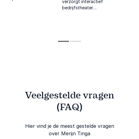
verzorgt interactief
Fairphone en expert
toewijding 
bedrijfstheater
in circulaire
dromen tot
waarbij het publiek
economie en sociaal
werkelijkhei
vanuit humor, hoop
ondernemerschap.
maken.
en moed in gesprek
gaan over de grote
opgaven waar we
voor staan.
Veelgestelde vragen
(FAQ)
Hier vind je de meest gestelde vragen
over Merijn Tinga