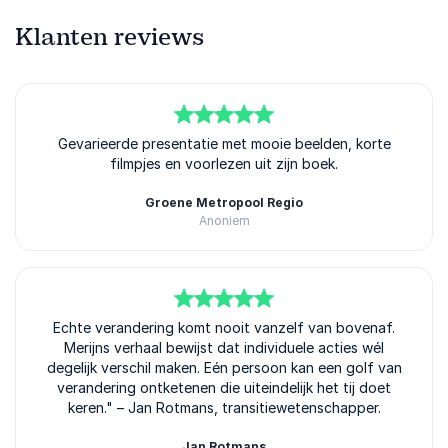
Klanten reviews
5
van
Gevarieerde presentatie met mooie beelden, korte
5
filmpjes en voorlezen uit zijn boek.
Groene Metropool Regio
Anoniem
5
Echte verandering komt nooit vanzelf van bovenaf.
van
5
Merijns verhaal bewijst dat individuele acties wél
degelijk verschil maken. Eén persoon kan een golf van
verandering ontketenen die uiteindelijk het tij doet
keren." – Jan Rotmans, transitiewetenschapper.
Jan Rotmans