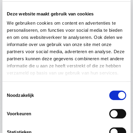
activisme samenkomen om tastbare resultaten
te bereiken. Hij inspireert zijn publiek met
Deze website maakt gebruik van cookies
strategieën die individuen en organisaties helpen
We gebruiken cookies om content en advertenties te
processen te transformeren door duidelijke
personaliseren, om functies voor social media te bieden
doelen te stellen en innovatief samen te werken
+
Lees meer
en om ons websiteverkeer te analyseren. Ook delen we
met stakeholders. Daarbij geeft hij een inkijk in
informatie over uw gebruik van onze site met onze
hoe juridisch actievoeren via het
partners voor social media, adverteren en analyse. Deze
desbewustheidsexploot vervuilende producten
: Merijn Tinga Verand
Vraag vrijblijvend info aan
partners kunnen deze gegevens combineren met andere
uit winkels wist te weren.
60 - 90 minuten
informatie die u aan ze heeft verstrekt of die ze hebben
verzameld op basis van uw gebruik van hun services.
:
LEZING VAN SPREKER MERIJN TINGA
Toestemmingsselectie
Leiderschap
Noodzakelijk
Wat maakt een individu tot een leider die impact
maakt? Merijn Tinga neemt je mee in zijn
Voorkeuren
persoonlijke verhaal van doorzettingsvermogen,
+
Lees meer
creativiteit en actie. Zijn expedities, zoals het
surfen van 350 kilometer op een board gemaakt
Statistieken