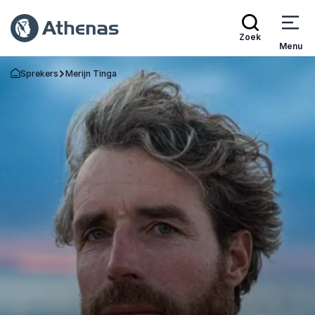
Zoek
Menu
Sprekers
Merijn Tinga
Terug naar de startpagina