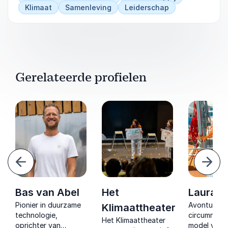
Klimaat
Samenleving
Leiderschap
Gerelateerde profielen
Vorige
Volg
Bas van Abel
Het
Laura D
Pionier in duurzame
Avonturier,
Klimaattheater
technologie,
circumnavig
Het Klimaattheater
oprichter van
model voor