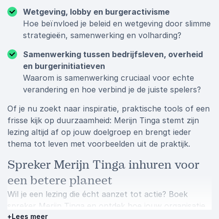
Wetgeving, lobby en burgeractivisme
Hoe beïnvloed je beleid en wetgeving door slimme
strategieën, samenwerking en volharding?
Samenwerking tussen bedrijfsleven, overheid
en burgerinitiatieven
Waarom is samenwerking cruciaal voor echte
verandering en hoe verbind je de juiste spelers?
Of je nu zoekt naar inspiratie, praktische tools of een
frisse kijk op duurzaamheid: Merijn Tinga stemt zijn
lezing altijd af op jouw doelgroep en brengt ieder
thema tot leven met voorbeelden uit de praktijk.
Spreker Merijn Tinga inhuren voor
een betere planeet
Wil je een lezing die écht aanzet tot actie? Boek
spreker Merijn Tinga en ontdek hoe jouw organisatie
+
Lees meer
verschil kan maken in de strijd tegen plastic vervuiling.