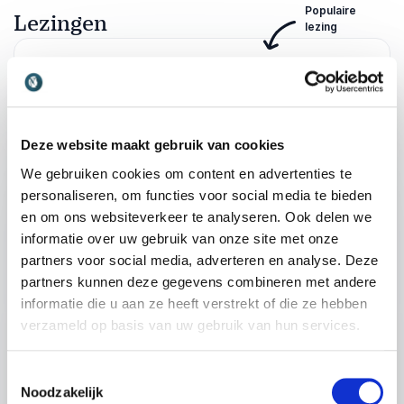
Populaire
Lezingen
lezing
:
LEZING VAN SPREKER MICHIEL KALVERDA
De online wereld van jongeren; Tussen
TikTok, AI en desinformatie
Deze website maakt gebruik van cookies
Jongeren brengen steeds meer tijd online door,
maar begrijpen wij als ouders, docenten en
We gebruiken cookies om content en advertenties te
professionals eigenlijk hoe die digitale wereld
personaliseren, om functies voor social media te bieden
eruitziet? In deze lezing neemt Michiel je mee in
en om ons websiteverkeer te analyseren. Ook delen we
de online leefwereld van jongeren en laat hij zien
informatie over uw gebruik van onze site met onze
hoe social media, AI en algoritmes hun gedrag,
partners voor social media, adverteren en analyse. Deze
denkpatronen en informatieconsumptie
partners kunnen deze gegevens combineren met andere
beïnvloeden. Waarom zijn platforms zoals
informatie die u aan ze heeft verstrekt of die ze hebben
TikTok en Snapchat zo verslavend? Hoe
verzameld op basis van uw gebruik van hun services.
verspreidt desinformatie zich razendsnel onder
jongeren? En wat kun je doen om hen hierin te
Toestemmingsselectie
+
Lees meer
begeleiden zonder technologie te verbieden?
Noodzakelijk