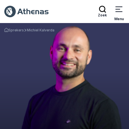
Zoek
Menu
Sprekers
Michiel Kalverda
Terug naar de startpagina