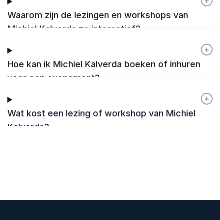
+
-
Waarom zijn de lezingen en workshops van
Michiel Kalverda zo interactief?
+
-
Hoe kan ik Michiel Kalverda boeken of inhuren
voor een evenement?
+
-
Wat kost een lezing of workshop van Michiel
Kalverda?