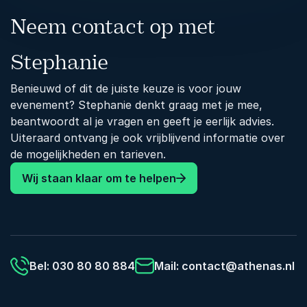
fiction scheidt en hoe je jezelf én anderen
Neem contact op met
mediawijzer maakt.
💡
Wat je leert:
Stephanie
Hoe desinformatie zich verspreidt en
Benieuwd of dit de juiste keuze is voor jouw
waarom het zo effectief is
evenement? Stephanie denkt graag met je mee,
De rol van AI en algoritmes bij het
beantwoordt al je vragen en geeft je eerlijk advies.
beïnvloeden van ons wereldbeeld
Uiteraard ontvang je ook vrijblijvend informatie over
de mogelijkheden en tarieven.
Praktische methoden om kritisch denken en
Wij staan klaar om te helpen
fact-checking toe te passen in het dagelijks
leven
Bel: 030 80 80 884
Mail:
contact@athenas.nl