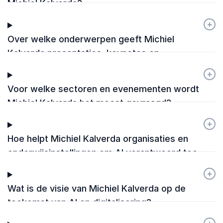
Michiel Kalverda?
+
-
Over welke onderwerpen geeft Michiel
Kalverda presentaties, keynotes en
workshops?
+
-
Voor welke sectoren en evenementen wordt
Michiel Kalverda het meest gevraagd?
+
-
Hoe helpt Michiel Kalverda organisaties en
onderwijsinstellingen om AI verantwoord toe
te passen?
+
-
Wat is de visie van Michiel Kalverda op de
toekomst van AI en digitalisering?