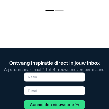
teamwork,
veerkracht, groei en
doorzettin
leiderschap en
impact.
en inspirer
doorzettingsvermogen.
verhalen ui
sportwereld
Ontvang inspiratie direct in jouw inbox
Wij sturen maximaal 2 tot 4 nieuwsbrieven per maand.
Aanmelden nieuwsbrief