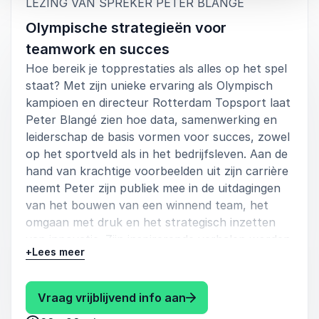
:
LEZING VAN SPREKER PETER BLANGÉ
Olympische strategieën voor
teamwork en succes
Hoe bereik je topprestaties als alles op het spel
staat? Met zijn unieke ervaring als Olympisch
kampioen en directeur Rotterdam Topsport laat
Peter Blangé zien hoe data, samenwerking en
leiderschap de basis vormen voor succes, zowel
op het sportveld als in het bedrijfsleven. Aan de
hand van krachtige voorbeelden uit zijn carrière
neemt Peter zijn publiek mee in de uitdagingen
van het bouwen van een winnend team, het
omgaan met druk en het strategisch inzetten
van innovatie. Zijn inspirerende verhalen worden
+
Lees meer
gecombineerd met concrete inzichten die direct
toepasbaar zijn, waardoor deelnemers niet
alleen worden geraakt, maar ook praktische
: Peter Blangé Olympis
Vraag vrijblijvend info aan
handvatten krijgen om hun eigen prestaties naar