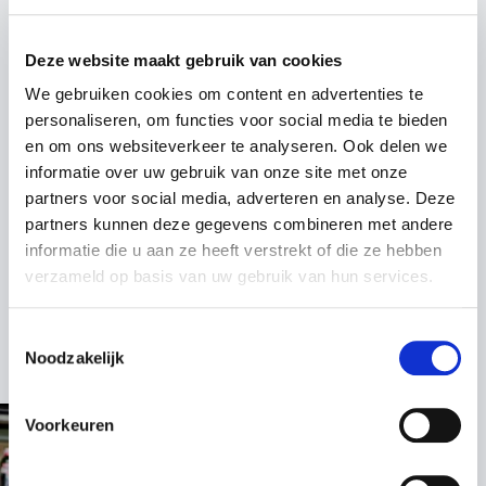
Wie kiest voor Peter Blangé, kiest voor een unieke
mix van inspiratie en toepasbare kennis. Zijn
Deze website maakt gebruik van cookies
boodschap blijft hangen en motiveert teams om
We gebruiken cookies om content en advertenties te
samen topprestaties neer te zetten. Of het nu gaat
personaliseren, om functies voor social media te bieden
om een congres, leiderschapsevent of
en om ons websiteverkeer te analyseren. Ook delen we
managementdag: zijn lezingen geven energie, richting
informatie over uw gebruik van onze site met onze
en concrete inzichten die nog lang effect hebben.
partners voor social media, adverteren en analyse. Deze
Boek spreker Peter Blangé en ontdek hoe lessen uit
partners kunnen deze gegevens combineren met andere
de topsport organisaties kunnen transformeren en
informatie die u aan ze heeft verstrekt of die ze hebben
laten excelleren op het hoogste niveau. Neem
verzameld op basis van uw gebruik van hun services.
vrijblijvend contact op voor meer informatie of om
meteen een boeking te maken.
Toestemmingsselectie
Noodzakelijk
Voorkeuren