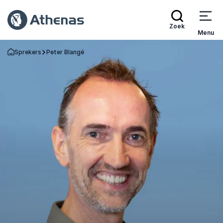
Zoek
Menu
Sprekers
Peter Blangé
Terug naar de startpagina