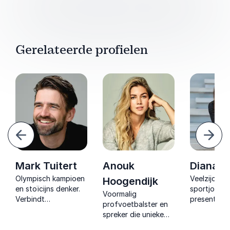
Gerelateerde profielen
Vorige
Volg
Mark Tuitert
Anouk
Diana K
Olympisch kampioen
Veelzijdige
Hoogendijk
en stoïcijns denker.
sportjournal
Voormalig
Verbindt
presentator
r
profvoetbalster en
topsportinzichten
spreker met
spreker die unieke
met praktische
expertise in
inzichten biedt over
filosofie voor
teambuildin