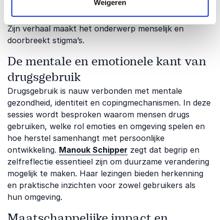
Weigeren
onderwerp en laat zien hoe eerlijkheid, discipline en
steun kunnen bijdragen aan een nieuw perspectief.
Zijn verhaal maakt het onderwerp menselijk en
doorbreekt stigma’s.
De mentale en emotionele kant van
drugsgebruik
Drugsgebruik is nauw verbonden met mentale
gezondheid, identiteit en copingmechanismen. In deze
sessies wordt besproken waarom mensen drugs
gebruiken, welke rol emoties en omgeving spelen en
hoe herstel samenhangt met persoonlijke
ontwikkeling.
Manouk Schipper
zegt dat begrip en
zelfreflectie essentieel zijn om duurzame verandering
mogelijk te maken. Haar lezingen bieden herkenning
en praktische inzichten voor zowel gebruikers als
hun omgeving.
Maatschappelijke impact en