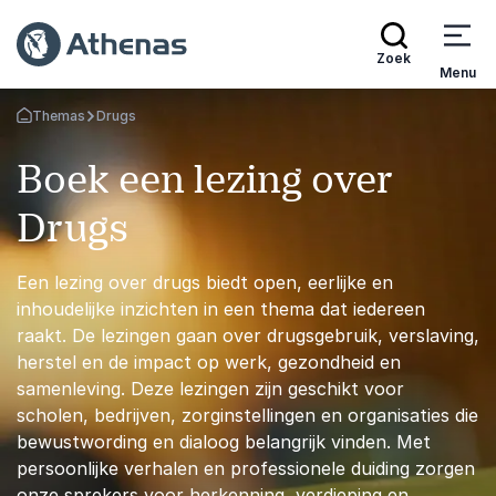
Zoek
Menu
Themas
Drugs
Terug naar de startpagina
Boek een lezing over
Drugs
Een lezing over drugs biedt open, eerlijke en
inhoudelijke inzichten in een thema dat iedereen
raakt. De lezingen gaan over drugsgebruik, verslaving,
herstel en de impact op werk, gezondheid en
samenleving. Deze lezingen zijn geschikt voor
scholen, bedrijven, zorginstellingen en organisaties die
bewustwording en dialoog belangrijk vinden. Met
persoonlijke verhalen en professionele duiding zorgen
onze sprekers voor herkenning, verdieping en