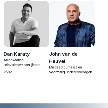
Dan Karaty
John van de
Amerikaanse
Heuvel
televisiepersoonlijkheid,
Misdaadjournalist en
danser, choreograaf en
voormalig undercoveragent,
USA
acteur. Een inspirerend
gespecialiseerd in
verhaal over herstel en
onthullingen en praktische
veerkracht.
inzichten over criminaliteit
en veiligheid.