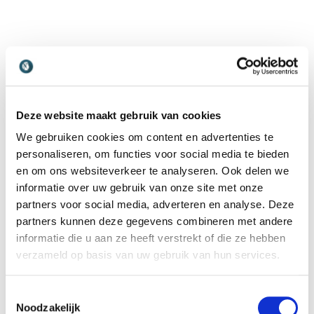
Wat is Drugs en
waarom is het relevant?
Deze website maakt gebruik van cookies
We gebruiken cookies om content en advertenties te
Drugs is een breed begrip dat zowel softdrugs als
personaliseren, om functies voor social media te bieden
harddrugs omvat, evenals recreatief gebruik,
en om ons websiteverkeer te analyseren. Ook delen we
problematisch gebruik en verslaving. Het onderwerp
informatie over uw gebruik van onze site met onze
is actueel door maatschappelijke discussies over
partners voor social media, adverteren en analyse. Deze
beleid, gezondheid en veiligheid. Lezingen over drugs
partners kunnen deze gegevens combineren met andere
helpen om nuance aan te brengen, mythes te
informatie die u aan ze heeft verstrekt of die ze hebben
ontkrachten en inzicht te geven in de menselijke kant
verzameld op basis van uw gebruik van hun services.
achter cijfers en beleid. Door persoonlijke ervaringen
te combineren met kennis en context ontstaat een
genuanceerd beeld dat bijdraagt aan bewustwording
Toestemmingsselectie
Noodzakelijk
en preventie.