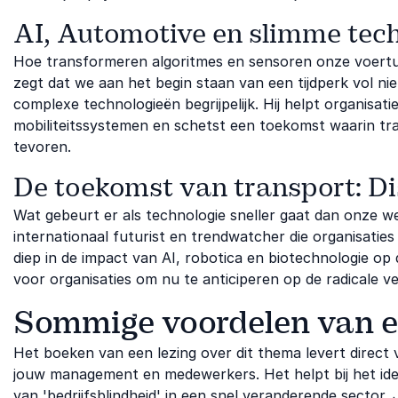
AI, Automotive en slimme tec
Hoe transformeren algoritmes en sensoren onze voertu
zegt dat we aan het begin staan van een tijdperk vol nie
complexe technologieën begrijpelijk. Hij helpt organisati
mobiliteitssystemen en schetst een toekomst waarin trans
tevoren.
De toekomst van transport: Di
Wat gebeurt er als technologie sneller gaat dan onze
internationaal futurist en trendwatcher die organisaties
diep in de impact van AI, robotica en biotechnologie op d
voor organisaties om nu te anticiperen op de radicale 
Sommige voordelen van ee
Het boeken van een lezing over dit thema levert direc
jouw management en medewerkers. Het helpt bij het id
van 'bedrijfsblindheid' in een snel veranderende sector. 