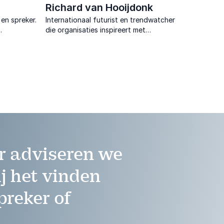
Richard van Hooijdonk
en spreker.
Internationaal futurist en trendwatcher
die organisaties inspireert met
isaties
toekomstgerichte keynotes over AI,
innovatie en leiderschap.
.
r adviseren we
ij het vinden
preker of