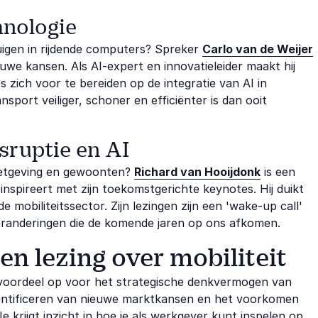
hnologie
igen in rijdende computers? Spreker
Carlo van de Weijer
uwe kansen. Als AI-expert en innovatieleider maakt hij
es zich voor te bereiden op de integratie van AI in
port veiliger, schoner en efficiënter is dan ooit
sruptie en AI
 wetgeving en gewoonten?
Richard van Hooijdonk
is een
 inspireert met zijn toekomstgerichte keynotes. Hij duikt
e mobiliteitssector. Zijn lezingen zijn een 'wake-up call'
veranderingen die de komende jaren op ons afkomen.
n lezing over mobiliteit
t voordeel op voor het strategische denkvermogen van
entificeren van nieuwe marktkansen en het voorkomen
Je krijgt inzicht in hoe je als werkgever kunt inspelen op