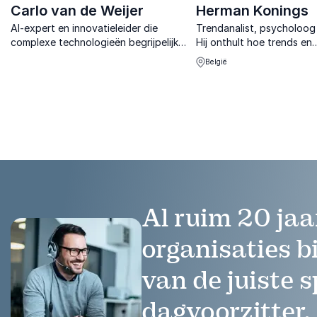
Carlo van de Weijer
Herman Konings
AI-expert en innovatieleider die
Trendanalist, psycholoog 
complexe technologieën begrijpelijk
Hij onthult hoe trends en
maakt en organisaties helpt
gedragsverandering organ
België
voorbereiden op een toekomst vol
helpen navigeren in een
kansen.
onvoorspelbare toekomst
Al ruim 20 jaa
organisaties b
van de juiste s
dagvoorzitter.