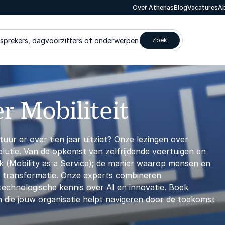
Over Athenas
Blog
Vacatures
Ab
 sprekers, dagvoorzitters of onderwerpen
Zoek
r Mobiliteit
tuur er over tien jaar uitziet? Onze lezingen over
lutie. Van de opkomst van zelfrijdende voertuigen en
ik (Mobility as a Service); de manier waarop mensen en
 transformatie. Onze experts combineren
echnologische kennis over AI en innovatie. Boek
 die jouw organisatie helpt navigeren door de toekomst