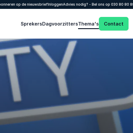
onneren op de nieuwsbrief
Inloggen
Advies nodig? - Bel ons op
030 80 80 
Sprekers
Dagvoorzitters
Thema's
Contact
Vertel ons meer over jouw evenement. We
adviseren je graag over de mogelijkheden.
Naam
*
Emailadres
*