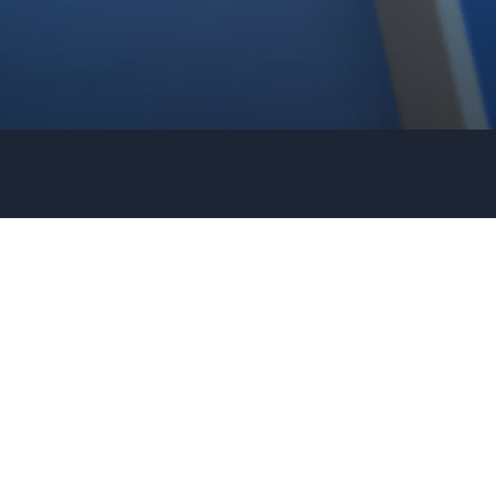
Telefoonnummer
Organisatie / bedrijf
Vertel ons meer over je evenement
Vraag informatie aan
Bel ons
030 80 80 884