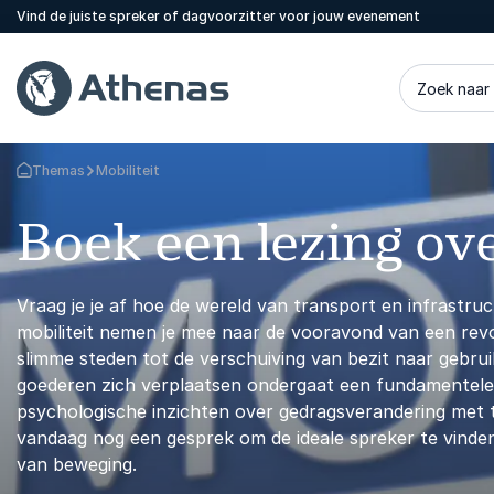
Vind de juiste spreker of dagvoorzitter voor jouw evenement
Zoek naar
Themas
Mobiliteit
Terug naar de startpagina
Boek een lezing ove
Vraag je je af hoe de wereld van transport en infrastruc
mobiliteit nemen je mee naar de vooravond van een revo
slimme steden tot de verschuiving van bezit naar gebru
goederen zich verplaatsen ondergaat een fundamentele
psychologische inzichten over gedragsverandering met t
vandaag nog een gesprek om de ideale spreker te vinden
van beweging.