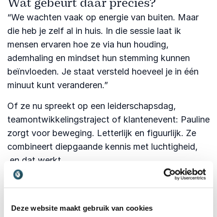
Wat gebeurt daar precies?
“We wachten vaak op energie van buiten. Maar
die heb je zelf al in huis. In die sessie laat ik
mensen ervaren hoe ze via hun houding,
ademhaling en mindset hun stemming kunnen
beïnvloeden. Je staat versteld hoeveel je in één
minuut kunt veranderen.”
Of ze nu spreekt op een leiderschapsdag,
teamontwikkelingstraject of klantenevent: Pauline
zorgt voor beweging. Letterlijk en figuurlijk. Ze
combineert diepgaande kennis met luchtigheid,
en dat werkt.
Waarom kiezen zoveel organisaties
voor Pauline?
Deze website maakt gebruik van cookies
Omdat ze allesbehalve theoretisch is. Pauline