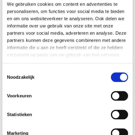
We gebruiken cookies om content en advertenties te
leeft wat ze leert. Ze is zichtbaar, scherp, en durft
personaliseren, om functies voor social media te bieden
te benoemen wat nodig is. Maar altijd met
en om ons websiteverkeer te analyseren. Ook delen we
warmte en humor. Ze verbindt, verrast en
informatie over uw gebruik van onze site met onze
activeert. Geen standaardpraatje, maar een
partners voor social media, adverteren en analyse. Deze
ervaring die blijft hangen.
partners kunnen deze gegevens combineren met andere
informatie die u aan ze heeft verstrekt of die ze hebben
Boek Pauline Pater bij Athenas
verzameld op basis van uw gebruik van hun services.
Wil je Pauline uitnodigen voor jouw teamdag,
leiderschapsevent of verandertraject? Ze brengt
Toestemmingsselectie
Noodzakelijk
energie, inzicht en impact naar elke zaal. Met haar
unieke mix van psychologie, communicatie en
persoonlijke kracht weet ze ieder publiek te raken
Voorkeuren
én te activeren.
Statistieken
Vraag vrijblijvend info aan voor Pauline Pater
Marketing