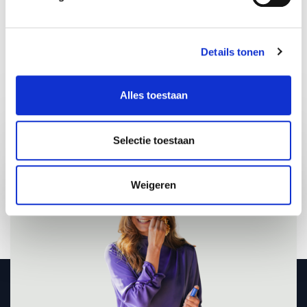
Details tonen
Share:
Alles toestaan
Vraag vrijblijvend info aan voor
Pauline Pater
Selectie toestaan
Weigeren