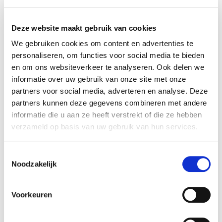
alleen met inspiratie, maar vooral met nieuwe
inzichten over zichzelf en hun omgeving.
Deze website maakt gebruik van cookies
Ze begrijpen beter waarom gedrag ontstaat,
We gebruiken cookies om content en advertenties te
herkennen patronen binnen teams en ontdekken
personaliseren, om functies voor social media te bieden
en om ons websiteverkeer te analyseren. Ook delen we
hoe zij zelf kunnen bijdragen aan meer veiligheid
informatie over uw gebruik van onze site met onze
en verbinding.
partners voor social media, adverteren en analyse. Deze
partners kunnen deze gegevens combineren met andere
Deelnemers ervaren onder andere:
informatie die u aan ze heeft verstrekt of die ze hebben
verzameld op basis van uw gebruik van hun services.
meer bewustzijn van eigen gedrag en
communicatie;
Toestemmingsselectie
Noodzakelijk
praktische handvatten voor authentieke
gesprekken;
Voorkeuren
inzicht in de relatie tussen veiligheid en
prestaties;