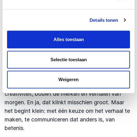
Een creatieve cultuur waarin nieuwe tools en
formats een plek hebben – zonder angst, maar
met intentie.
Details tonen
Een uitnodiging…
Alles toestaan
Communicatie en dus ook creativiteit is aan het
verschuiven maar dat is geen bedreiging, dat is
een kans!
Selectie toestaan
De vraag is: verschuif jij mee?
Weigeren
Wie vandaag (of eigenlijk gisteren) innoveert in
creativiteit, bouwt de merken en verhalen van
morgen. En ja, dat klinkt misschien groot. Maar
het begint klein: met één keuze om het verhaal te
maken, te communiceren dat anders is, van
betenis.