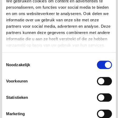
We gebruiken cookies om content en advertenties te
Van slides naar experience
personaliseren, om functies voor social media te bieden
Dit geldt trouwens niet alleen voor campagnes.
en om ons websiteverkeer te analyseren. Ook delen we
Het geldt net zo goed voor interne communicatie,
informatie over uw gebruik van onze site met onze
voor sales en dus voor leiderschap.
partners voor social media, adverteren en analyse. Deze
partners kunnen deze gegevens combineren met andere
Hoeveel PowerPoints heb jij gezien die niemand
informatie die u aan ze heeft verstrekt of die ze hebben
onthoudt? Hoeveel presentaties waar mensen
verzameld op basis van uw gebruik van hun services.
met hun telefoon zitten te scrollen terwijl iemand
vooraan bulletpoints voorleest? Really? Dat kan
Toestemmingsselectie
Noodzakelijk
toch niet meer.
Stop met zenden. Start met verbinden.
Voorkeuren
Dat betekent:
Stop met bullets en start met Visual storytelling
Statistieken
Presence en persoonlijkheid inzetten als
strategisch wapen.
Marketing