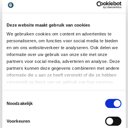
Maxime Coesèl
Deze website maakt gebruik van cookies
Wat betekent zichtbaar leiderschap
We gebruiken cookies om content en advertenties te
voor jou persoonlijk?
personaliseren, om functies voor social media te bieden
“Voor mij is zichtbaar leiderschap de vrijheid om
en om ons websiteverkeer te analyseren. Ook delen we
mezelf te zijn en mijn energie vol in te zetten, ook
informatie over uw gebruik van onze site met onze
als dat spannend voelt. Het gaat om lef, flair en
partners voor social media, adverteren en analyse. Deze
verbinding. Ik geloof dat iedereen die sparkle in
partners kunnen deze gegevens combineren met andere
informatie die u aan ze heeft verstrekt of die ze hebben
zich heeft – mijn missie is om die vlam weer aan te
verzameld op basis van uw gebruik van hun services.
wakkeren, zodat mensen niet alleen presteren,
maar ook floreren.”
Toestemmingsselectie
Noodzakelijk
Boek spreker Maxime Coesèl
bij Athenas
Voorkeuren
Wil je jouw organisatie versterken met meer flair,