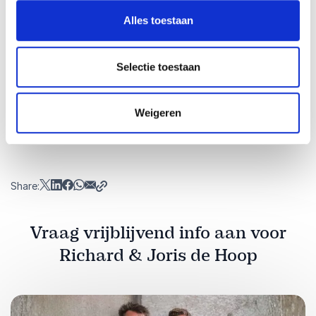
bijblijft en dat iets losmaakt.
Alles toestaan
Benieuwd of deze keynote past bij jullie
organisatie of event?
Neem contact met ons op
Selectie toestaan
voor een vrijblijvend voorstel of kennismaking.
Weigeren
Share:
Vraag vrijblijvend info aan voor
Richard & Joris de Hoop