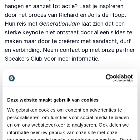
hangen en aanzet tot actie? Laat je inspireren
door het proces van Richard en Joris de Hoop.
Hun reis met
GenerationJam
laat zien dat een
sterke keynote niet ontstaat door alleen slides te
maken maar door te creëren: met aandacht, durf
en verbinding. Neem contact op met onze partner
Speakers Club
voor meer informatie.
Boek
De Generatiejam
van Richard
en Joris de Hoop bij Sprekersbureau
Athenas
Deze website maakt gebruik van cookies
Op zoek naar een keynote die generaties met
We gebruiken cookies om content en advertenties te
elkaar verbindt, tot nadenken aanzet én energie
personaliseren, om functies voor social media te bieden
geeft?
De Generatiejam
van Richard en Joris de
en om ons websiteverkeer te analyseren. Ook delen we
Hoop is een unieke ervaring op het snijvlak van
informatie over uw gebruik van onze site met onze
leiderschap, samenwerking en
partners voor social media, adverteren en analyse. Deze