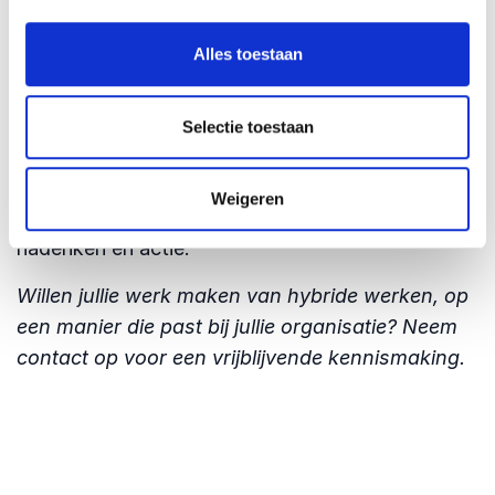
toekomstbestendig is.
Benieuwd wat hybride werken voor
Alles toestaan
jullie kan betekenen?
Kim Spinder geeft inspirerende keynotes en
Selectie toestaan
praktische workshops over hybride werken en
werkcultuur. Met haar aanstekelijke energie en
Weigeren
ervaring als veranderaar zet ze mensen aan tot
nadenken én actie.
Willen jullie werk maken van hybride werken, op
een manier die past bij jullie organisatie? Neem
contact op voor een vrijblijvende kennismaking.