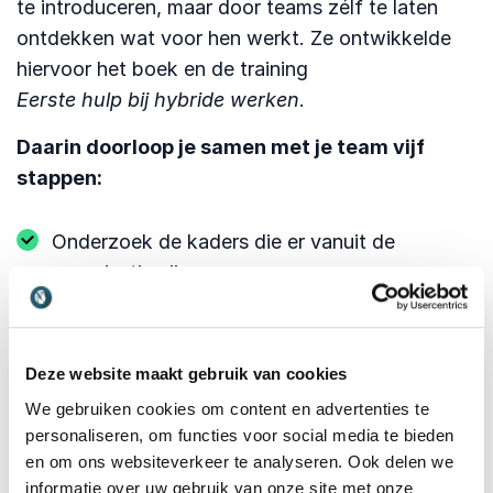
te introduceren, maar door teams zélf te laten
ontdekken wat voor hen werkt. Ze ontwikkelde
hiervoor het boek en de training
Eerste hulp bij hybride werken
.
Daarin doorloop je samen met je team vijf
stappen:
Onderzoek de kaders die er vanuit de
organisatie zijn.
Laat ieder teamlid zijn of haar persoonlijke
werkvoorkeuren in kaart brengen.
Deze website maakt gebruik van cookies
Organiseer een teamsessie waarin je samen
We gebruiken cookies om content en advertenties te
afspraken maakt over hoe je hybride wilt
personaliseren, om functies voor social media te bieden
werken.
en om ons websiteverkeer te analyseren. Ook delen we
informatie over uw gebruik van onze site met onze