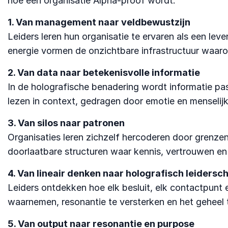
hóe een organisatie Alpha-proof wordt.
1. Van management naar veldbewustzijn
Leiders leren hun organisatie te ervaren als een lev
energie vormen de onzichtbare infrastructuur waarop
2. Van data naar betekenisvolle informatie
In de holografische benadering wordt informatie pas 
lezen in context, gedragen door emotie en menselijk
3. Van silos naar patronen
Organisaties leren zichzelf hercoderen door grenz
doorlaatbare structuren waar kennis, vertrouwen en c
4. Van lineair denken naar holografisch leidersc
Leiders ontdekken hoe elk besluit, elk contactpunt 
waarnemen, resonantie te versterken en het geheel
5. Van output naar resonantie en purpose