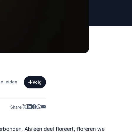
te leiden
Volg
Share:
erbonden. Als één deel floreert, floreren we