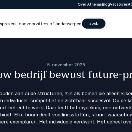
Over Athenas
Blog
Vacatures
Ab
 sprekers, dagvoorzitters of onderwerpen
Zoek
5. november 2025
ouw bedrijf bewust future-p
houden aan oude structuren, zijn als bomen die alleen kijke
jn individueel, competitief en zichtbaar succesvol. Op de k
urt het échte werk. Daar leeft het mycelium, een netwer
rbindt. Elke boom deelt voedingsstoffen, stuurt waarschu
ere exemplaren. Het individuele verdwijnt. Het geheel over