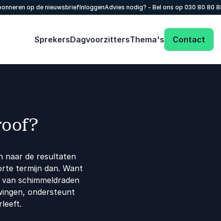
onneren op de nieuwsbrief
Inloggen
Advies nodig? - Bel ons op
030 80 80 
Sprekers
Dagvoorzitters
Thema's
Contact
roof?
n naar de resultaten
orte termijn dan. Want
k van schimmeldraden
wingen, ondersteunt
leeft.