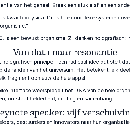
gentie van het geheel. Breek een stukje af en een ander
it is kwantumfysica. Dit is hoe complexe systemen ove
 organisme."
, is een bewust organisme. Zij denken holografisch: i
Van data naar resonantie
 holografisch principe—een radicaal idee dat stelt dat
op de randen van het universum. Het betekent: elk dee
p elk fragment opnieuw de hele appel.
elke interface weerspiegelt het DNA van de hele organi
n, ontstaat helderheid, richting en samenhang.
keynote speaker: vijf verschuivin
eiders, bestuurders en innovators naar hun organisatie 