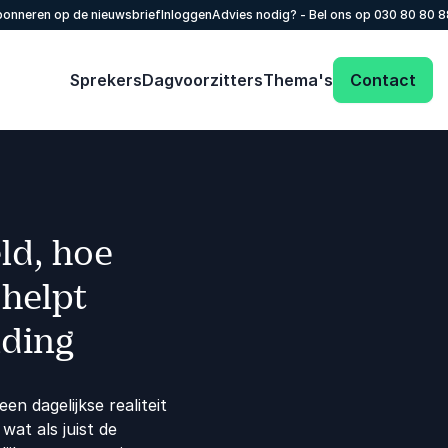
onneren op de nieuwsbrief
Inloggen
Advies nodig? - Bel ons op
030 80 80 
Sprekers
Dagvoorzitters
Thema's
Contact
ld, hoe
 helpt
nding
en dagelijkse realiteit
wat als juist de