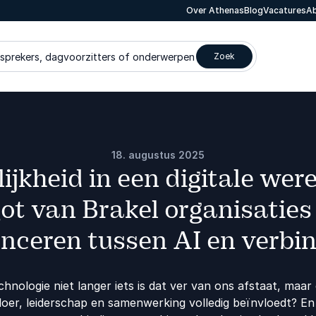
Over Athenas
Blog
Vacatures
Ab
 sprekers, dagvoorzitters of onderwerpen
Zoek
18. augustus 2025
ijkheid in een digitale were
t van Brakel organisaties
nceren tussen AI en verbi
hnologie niet langer iets is dat ver van ons afstaat, maar e
oer, leiderschap en samenwerking volledig beïnvloedt? En 