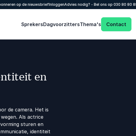
onneren op de nieuwsbrief
Inloggen
Advies nodig? - Bel ons op
030 80 80 
Sprekers
Dagvoorzitters
Thema's
Contact
ntiteit en
voor de camera. Het is
wegen. Als actrice
ldvorming sturen en
mmunicatie, identiteit