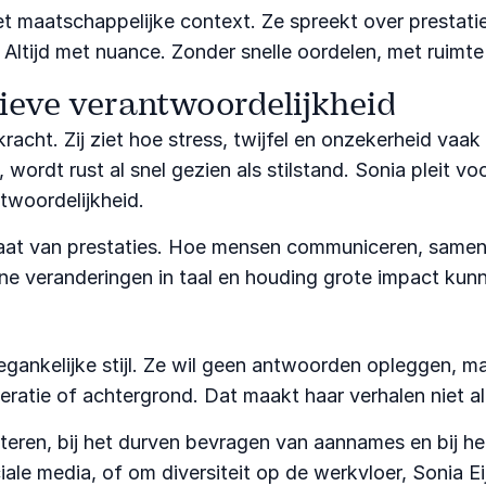
 met maatschappelijke context. Ze spreekt over presta
n. Altijd met nuance. Zonder snelle oordelen, met ruimte
tieve verantwoordelijkheid
kracht. Zij ziet hoe stress, twijfel en onzekerheid vaa
at, wordt rust al snel gezien als stilstand. Sonia pleit
twoordelijkheid.
sstaat van prestaties. Hoe mensen communiceren, same
ine veranderingen in taal en houding grote impact ku
gankelijke stijl. Ze wil geen antwoorden opleggen, m
eratie of achtergrond. Dat maakt haar verhalen niet a
uisteren, bij het durven bevragen van aannames en bij h
ale media, of om diversiteit op de werkvloer, Sonia Ei