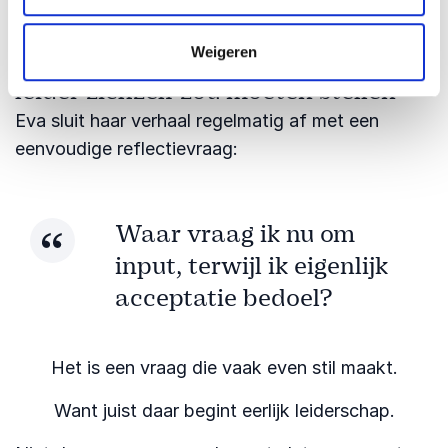
eigenaarschap.
Weigeren
De confronterende vraag die elke
leider zichzelf zou moeten stellen
Eva sluit haar verhaal regelmatig af met een
eenvoudige reflectievraag:
Waar vraag ik nu om
input, terwijl ik eigenlijk
acceptatie bedoel?
Het is een vraag die vaak even stil maakt.
Want juist daar begint eerlijk leiderschap.