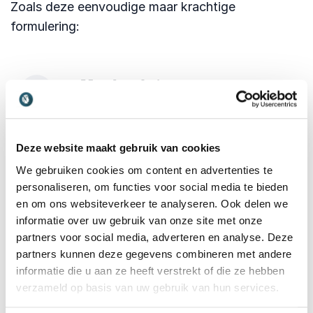
Zoals deze eenvoudige maar krachtige
formulering:
Het besluit staat vast.
Waar ik jullie input voor
vraag, is wat jullie nodig
Deze website maakt gebruik van cookies
hebben om dit goed te
We gebruiken cookies om content en advertenties te
laten werken.
personaliseren, om functies voor social media te bieden
en om ons websiteverkeer te analyseren. Ook delen we
informatie over uw gebruik van onze site met onze
Die eerlijkheid blijkt vaak effectiever dan
partners voor social media, adverteren en analyse. Deze
eindeloze pogingen om draagvlak te creëren.
partners kunnen deze gegevens combineren met andere
Wat nemen deelnemers mee uit een
informatie die u aan ze heeft verstrekt of die ze hebben
verzameld op basis van uw gebruik van hun services.
lezing van Eva Bos?