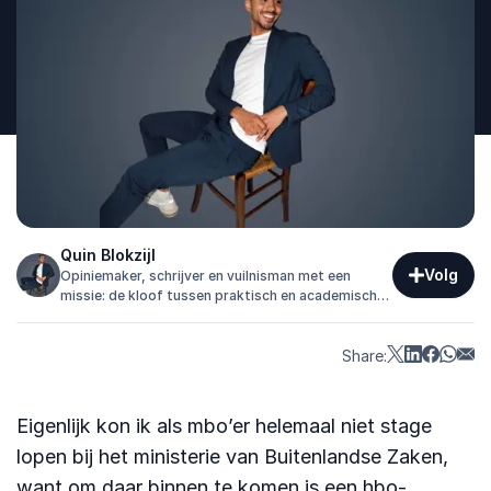
Quin Blokzijl
Volg
Opiniemaker, schrijver en vuilnisman met een
missie: de kloof tussen praktisch en academisch
geschoolden zichtbaar en bespreekbaar maken.
Share:
Eigenlijk kon ik als mbo’er helemaal niet stage
lopen bij het ministerie van Buitenlandse Zaken,
want om daar binnen te komen is een hbo-