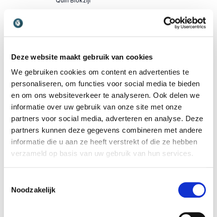
Quin Blokzijl
De kloof tussen de elite en mensen die daar niet
toe behoren, wordt in de cabine van de
vuilniswagen echt zichtbaar. Tijdens de
Deze website maakt gebruik van cookies
verkiezingscampagne luisterden we naar de radio,
We gebruiken cookies om content en advertenties te
personaliseren, om functies voor social media te bieden
naar gesprekken over solidariteit, inclusie,
en om ons websiteverkeer te analyseren. Ook delen we
klimaatambities en stikstof.
informatie over uw gebruik van onze site met onze
Als je als vuilnisman net een afvalbak met
partners voor social media, adverteren en analyse. Deze
paardenpoep en bbq-saus met moeite hebt
partners kunnen deze gegevens combineren met andere
weggewerkt, dan klinkt dat soort taal erg vaag.
informatie die u aan ze heeft verstrekt of die ze hebben
Daarom zou ik alle beleidsmakers en diplomaten
verzameld op basis van uw gebruik van hun services.
aanraden structureel dit soort werk te doen. Het
geeft je inzichten die je niet opdoet tijdens een
Toestemmingsselectie
Noodzakelijk
eenmalig werkbezoek.
Inmiddels is een aantal ministeries gestart met een