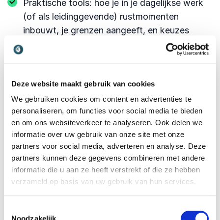
Praktische tools: hoe je in je dagelijkse werk
(of als leidinggevende) rustmomenten
inbouwt, je grenzen aangeeft, en keuzes
maakt die passen bij je waarden.
Persoonlijke verhalen van Léon zelf en van
mensen die vast zaten, maar dankzij kleine
Deze website maakt gebruik van cookies
veranderingen weer met plezier hun werk
We gebruiken cookies om content en advertenties te
deden.
personaliseren, om functies voor social media te bieden
en om ons websiteverkeer te analyseren. Ook delen we
Interactie met het publiek: oefeningen of
informatie over uw gebruik van onze site met onze
momenten van reflectie waarin je ervaart wat
partners voor social media, adverteren en analyse. Deze
werkgeluk voor jou betekent.
partners kunnen deze gegevens combineren met andere
informatie die u aan ze heeft verstrekt of die ze hebben
Humor en verrassende theatrale elementen
verzameld op basis van uw gebruik van hun services.
om de boodschap niet alleen te horen, maar
te voelen.
Toestemmingsselectie
Noodzakelijk