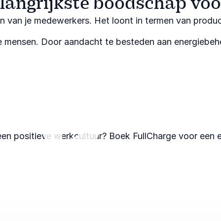
belangrijkste boodschap voo
jn van je medewerkers. Het loont in termen van product
e mensen. Door aandacht te besteden aan energiebehe
een positieve werkcultuur? Boek FullCharge voor een e
Afspelen