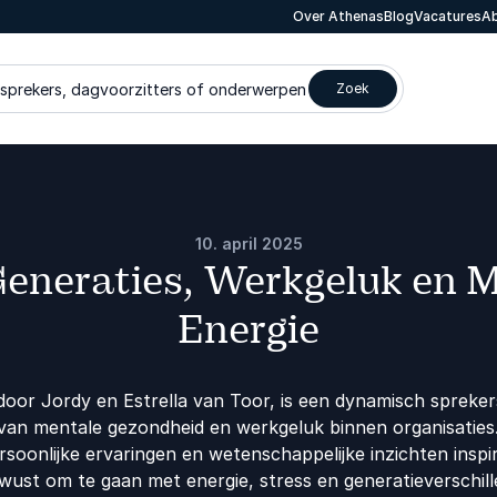
Over Athenas
Blog
Vacatures
Ab
 sprekers, dagvoorzitters of onderwerpen
Zoek
10. april 2025
eneraties, Werkgeluk en 
Energie
oor Jordy en Estrella van Toor, is een dynamisch spreker
van mentale gezondheid en werkgeluk binnen organisaties
rsoonlijke ervaringen en wetenschappelijke inzichten insp
wust om te gaan met energie, stress en generatieverschill