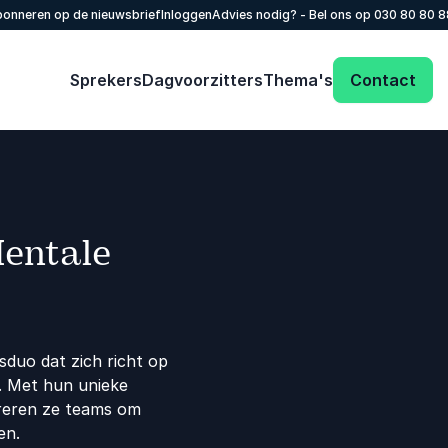
onneren op de nieuwsbrief
Inloggen
Advies nodig? - Bel ons op
030 80 80 
Sprekers
Dagvoorzitters
Thema's
Contact
Mentale
sduo dat zich richt op
. Met hun unieke
ireren ze teams om
en.