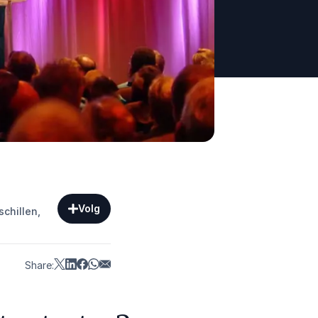
Volg
schillen,
Share: