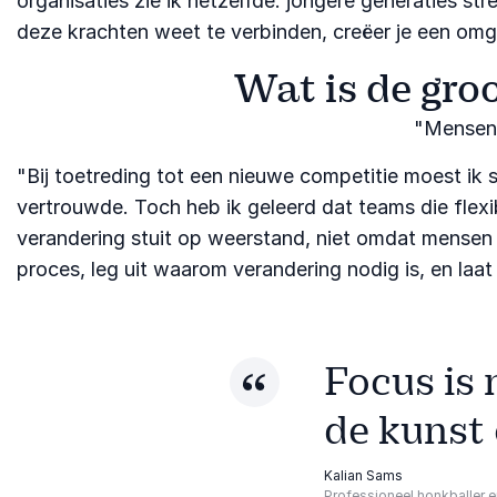
organisaties zie ik hetzelfde: jongere generaties str
deze krachten weet te verbinden, creëer je een omge
Wat is de gro
"Mensen 
"Bij toetreding tot een nieuwe competitie moest ik s
vertrouwde. Toch heb ik geleerd dat teams die flexib
verandering stuit op weerstand, niet omdat mensen
proces, leg uit waarom verandering nodig is, en laat 
Focus is 
de kunst 
Kalian Sams
Professioneel honkballer e