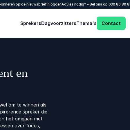
onneren op de nieuwsbrief
Inloggen
Advies nodig? - Bel ons op
030 80 80 
Sprekers
Dagvoorzitters
Thema's
Contact
nt en
owel om te winnen als
spirerende spreker die
t en het omgaan met
 lessen over focus,