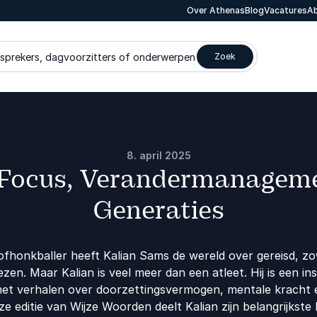
Over Athenas
Blog
Vacatures
Ab
 sprekers, dagvoorzitters of onderwerpen
Zoek
8. april 2025
 Focus, Verandermanageme
Generaties
rofhonkballer heeft Kalian Sams de wereld over gereisd, z
ezen. Maar Kalian is veel meer dan een atleet. Hij is een in
 met verhalen over doorzettingsvermogen, mentale krach
ze editie van Wijze Woorden deelt Kalian zijn belangrijkste