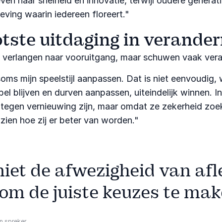
even naar snelheid en innovatie, terwijl oudere generati
ving waarin iedereen floreert."
otste uitdaging in veran
verlangen naar vooruitgang, maar schuwen vaak veran
oms mijn speelstijl aanpassen. Dat is niet eenvoudig, 
el blijven en durven aanpassen, uiteindelijk winnen. In
 tegen vernieuwing zijn, maar omdat ze zekerheid zo
zien hoe zij er beter van worden."​
niet de afwezigheid van af
om de juiste keuzes te mak
n spreker