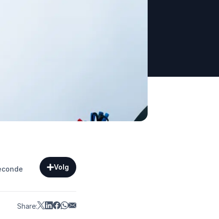
Volg
seconde
Share: