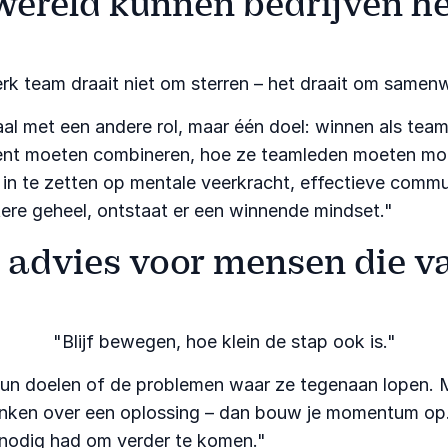
wereld kunnen bedrijven he
rk team draait niet om sterren – het draait om samenw
aal met een andere rol, maar één doel: winnen als tea
alent moeten combineren, hoe ze teamleden moeten mot
in te zetten op mentale veerkracht, effectieve commu
tere geheel, ontstaat er een winnende mindset."​
 advies voor mensen die va
"Blijf bewegen, hoe klein de stap ook is."​
doelen of de problemen waar ze tegenaan lopen. Maar
denken over een oplossing – dan bouw je momentum op. 
e nodig had om verder te komen."​